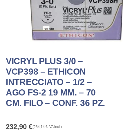
VICRYL PLUS 3/0 –
VCP398 – ETHICON
INTRECCIATO – 1/2 –
AGO FS-2 19 MM. – 70
CM. FILO – CONF. 36 PZ.
232,90
€
(
284,14
€
IVA incl.)