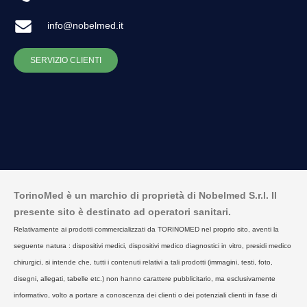
info@nobelmed.it
SERVIZIO CLIENTI
TorinoMed è un marchio di proprietà di Nobelmed S.r.l. Il
presente sito è destinato ad operatori sanitari.
Relativamente ai prodotti commercializzati da TORINOMED nel proprio sito, aventi la
seguente natura : dispositivi medici, dispositivi medico diagnostici in vitro, presidi medico
chirurgici, si intende che, tutti i contenuti relativi a tali prodotti (immagini, testi, foto,
disegni, allegati, tabelle etc.) non hanno carattere pubblicitario, ma esclusivamente
informativo, volto a portare a conoscenza dei clienti o dei potenziali clienti in fase di