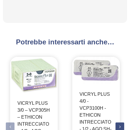
Potrebbe interessarti anche…
VICRYL PLUS
4/0 -
VICRYL PLUS
VCP3100H -
3/0 – VCP305H
ETHICON
– ETHICON
INTRECCIATO
INTRECCIATO
- 1/2 - AGO SH-