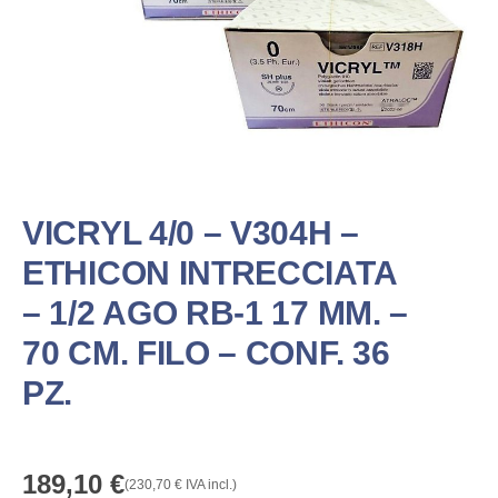
VICRYL 4/0 – V304H –
ETHICON INTRECCIATA
– 1/2 AGO RB-1 17 MM. –
70 CM. FILO – CONF. 36
PZ.
189,10
€
(
230,70
€
IVA incl.)