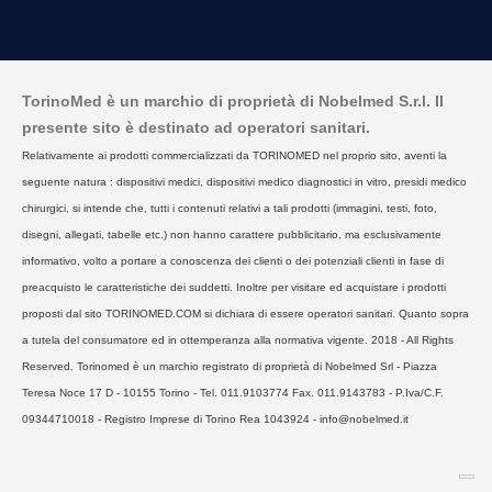
TorinoMed è un marchio di proprietà di Nobelmed S.r.l. Il
presente sito è destinato ad operatori sanitari.
Relativamente ai prodotti commercializzati da TORINOMED nel proprio sito, aventi la
seguente natura : dispositivi medici, dispositivi medico diagnostici in vitro, presidi medico
chirurgici, si intende che, tutti i contenuti relativi a tali prodotti (immagini, testi, foto,
disegni, allegati, tabelle etc.) non hanno carattere pubblicitario, ma esclusivamente
informativo, volto a portare a conoscenza dei clienti o dei potenziali clienti in fase di
preacquisto le caratteristiche dei suddetti. Inoltre per visitare ed acquistare i prodotti
proposti dal sito TORINOMED.COM si dichiara di essere operatori sanitari. Quanto sopra
a tutela del consumatore ed in ottemperanza alla normativa vigente. 2018 - All Rights
Reserved. Torinomed è un marchio registrato di proprietà di Nobelmed Srl - Piazza
Teresa Noce 17 D - 10155 Torino - Tel. 011.9103774 Fax. 011.9143783 - P.Iva/C.F.
09344710018 - Registro Imprese di Torino Rea 1043924 - info@nobelmed.it