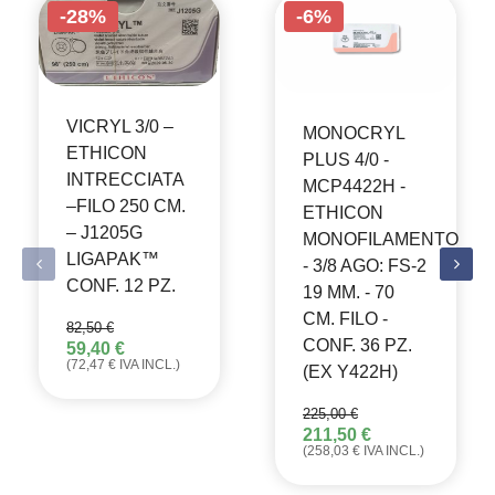
-28%
-6%
VICRYL 3/0 –
MONOCRYL
ETHICON
PLUS 4/0 -
INTRECCIATA
MCP4422H -
–FILO 250 CM.
ETHICON
– J1205G
MONOFILAMENTO
LIGAPAK™
- 3/8 AGO: FS-2
CONF. 12 PZ.
19 MM. - 70
CM. FILO -
82,50
€
CONF. 36 PZ.
59,40
€
IL
IL
(
72,47
€
IVA INCL.)
PREZZO
PREZZO
(EX Y422H)
ORIGINALE
ATTUALE
ERA:
È:
225,00
€
82,50 €.
59,40 €.
211,50
€
IL
IL
(
258,03
€
IVA INCL.)
PREZZO
PREZZO
ORIGINALE
ATTUALE
ERA:
È: