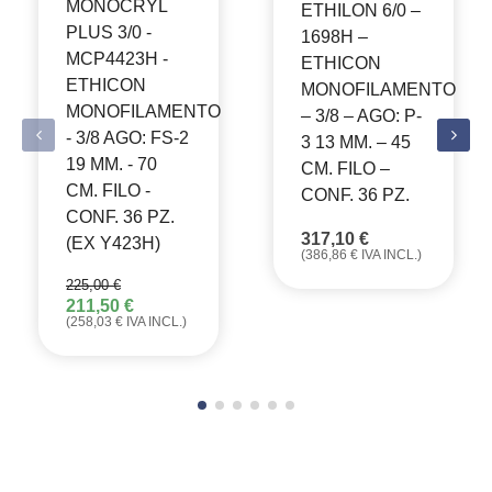
MONOCRYL
ETHILON 6/0 –
PLUS 3/0 -
1698H –
MCP4423H -
ETHICON
ETHICON
MONOFILAMENTO
MONOFILAMENTO
– 3/8 – AGO: P-
- 3/8 AGO: FS-2
3 13 MM. – 45
19 MM. - 70
CM. FILO –
CM. FILO -
CONF. 36 PZ.
CONF. 36 PZ.
317,10
€
(EX Y423H)
(
386,86
€
IVA INCL.)
225,00
€
211,50
€
IL
IL
(
258,03
€
IVA INCL.)
PREZZO
PREZZO
ORIGINALE
ATTUALE
ERA:
È:
225,00 €.
211,50 €.