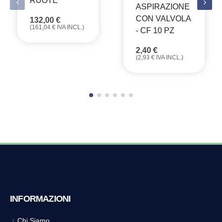
RUOTE
ASPIRAZIONE
CON VALVOLA
132,00
€
(
161,04
€
IVA INCL.)
- CF 10 PZ
2,40
€
(
2,93
€
IVA INCL.)
INFORMAZIONI
Chi Siamo