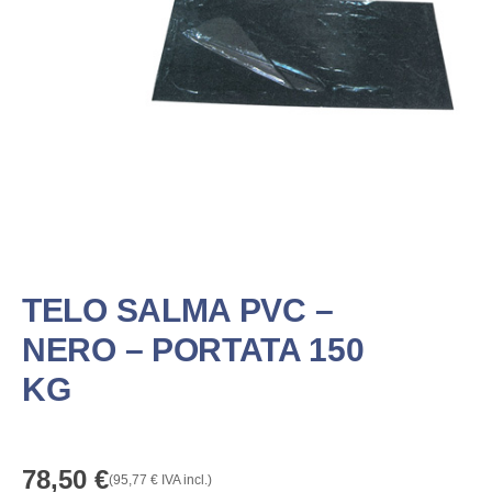
TELO SALMA PVC –
NERO – PORTATA 150
KG
78,50
€
(
95,77
€
IVA incl.)