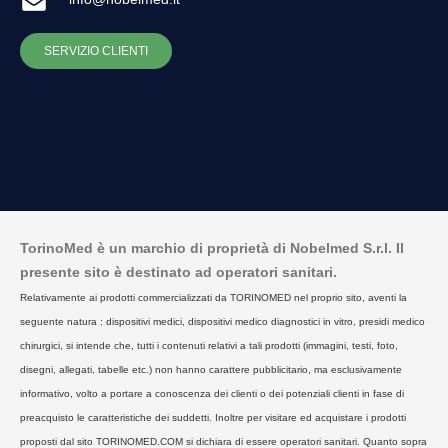
SERVIZIO CLIENTI
TorinoMed è un marchio di proprietà di Nobelmed S.r.l. Il
presente sito è destinato ad operatori sanitari.
Relativamente ai prodotti commercializzati da TORINOMED nel proprio sito, aventi la
seguente natura : dispositivi medici, dispositivi medico diagnostici in vitro, presidi medico
chirurgici, si intende che, tutti i contenuti relativi a tali prodotti (immagini, testi, foto,
disegni, allegati, tabelle etc.) non hanno carattere pubblicitario, ma esclusivamente
informativo, volto a portare a conoscenza dei clienti o dei potenziali clienti in fase di
preacquisto le caratteristiche dei suddetti. Inoltre per visitare ed acquistare i prodotti
proposti dal sito TORINOMED.COM si dichiara di essere operatori sanitari. Quanto sopra