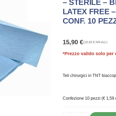
– STERILE – 
LATEX FREE – 
CONF. 10 PEZZ
15,90
€
(
19,40
€
IVA incl.)
*Prezzo valido solo per 
Teli chirurgici in TNT biacco
Confezione 10 pezzi (€ 1,59 