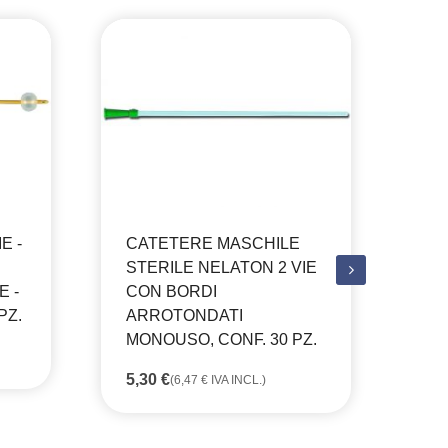
E -
CATETERE MASCHILE
STERILE NELATON 2 VIE
E -
CON BORDI
CR
PZ.
ARROTONDATI
PE
MONOUSO, CONF. 30 PZ.
SC
OM
5,30
€
(
6,47
€
IVA INCL.)
DA
18