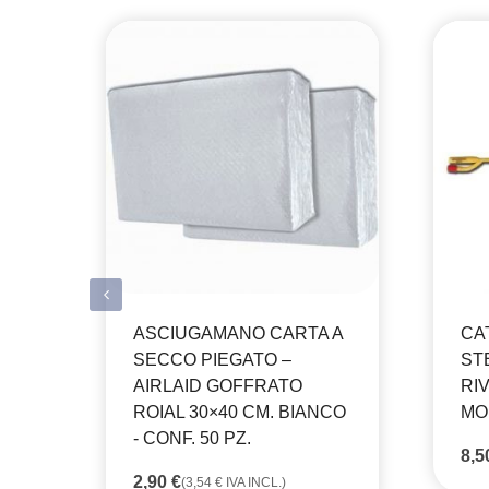
ASCIUGAMANO CARTA A
CA
SECCO PIEGATO –
STE
AIRLAID GOFFRATO
RIV
ROIAL 30×40 CM. BIANCO
MO
- CONF. 50 PZ.
8,
2,90
€
(
3,54
€
IVA INCL.)