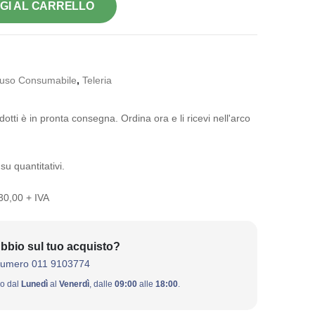
GI AL CARRELLO
uso Consumabile
,
Teleria
otti è in pronta consegna. Ordina ora e li ricevi nell'arco
su quantitativi.
 30,00 + IVA
bbio sul tuo acquisto?
numero 011 9103774
ivo dal
Lunedì
al
Venerdì
, dalle
09:00
alle
18:00
.