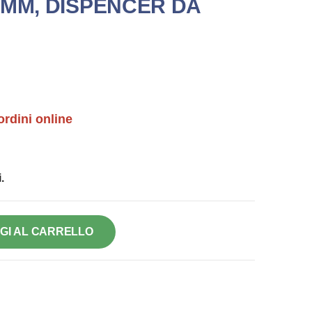
 MM, DISPENCER DA
ordini online
.
GI AL CARRELLO