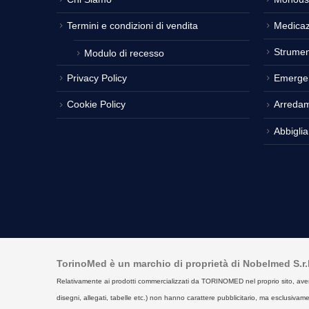
Termini e condizioni di vendita
Medicaz
Strumen
Modulo di recesso
Privacy Policy
Emerge
Cookie Policy
Arreda
Abbigli
TorinoMed è un marchio di proprietà di Nobelmed S.r.l. 
Relativamente ai prodotti commercializzati da TORINOMED nel proprio sito, aventi la 
disegni, allegati, tabelle etc.) non hanno carattere pubblicitario, ma esclusivament