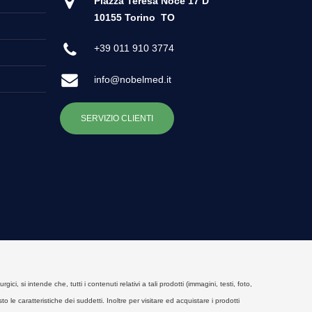
Piazza Teresa Noce 17 D
10155 Torino
TO
+39 011 910 3774
info@nobelmed.it
SERVIZIO CLIENTI
, si intende che, tutti i contenuti relativi a tali prodotti (immagini, testi, foto,
o le caratteristiche dei suddetti. Inoltre per visitare ed acquistare i prodotti