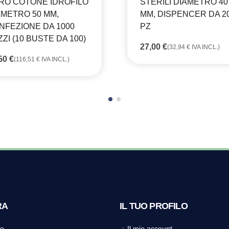
RO COTONE IDROFILO
STERILI DIAMETRO 40
AMETRO 50 MM,
MM, DISPENCER DA 2
NFEZIONE DA 1000
PZ
ZI (10 BUSTE DA 100)
27,00
€
(
32,94
€
IVA INCL.)
,50
€
(
116,51
€
IVA INCL.)
RA
IL TUO PROFILO
o
Il mio account