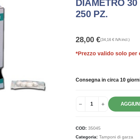
DIAMETRO 30
250 PZ.
28,00
€
(
34,16
€
IVA incl.)
*Prezzo valido solo per 
Consegna in circa 10 giorni
AGGIUN
COD:
35045
Categoria:
Tamponi di garza