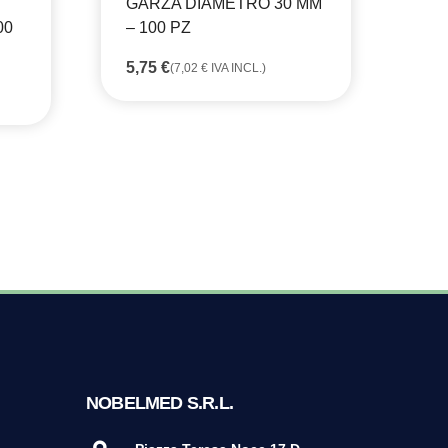
GARZA DIAMETRO 30 MM
GA
00
– 100 PZ
- 
5,75
€
7,
(
7,02
€
IVA INCL.)
NOBELMED S.R.L.