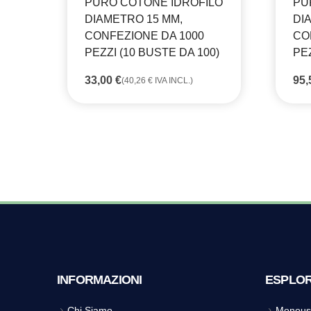
PURO COTONE IDROFILO
PU
DIAMETRO 15 MM,
DI
CONFEZIONE DA 1000
CO
PEZZI (10 BUSTE DA 100)
PEZ
33,00
€
95
(
40,26
€
IVA INCL.)
INFORMAZIONI
ESPLO
Chi Siamo
Monous