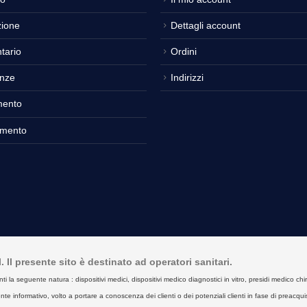
ione
Dettagli account
tario
Ordini
nze
Indirizzi
mento
amento
Il presente sito è destinato ad operatori sanitari.
seguente natura : dispositivi medici, dispositivi medico diagnostici in vitro, presidi medico chirurgici
e informativo, volto a portare a conoscenza dei clienti o dei potenziali clienti in fase di preacquist