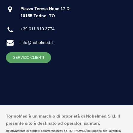
Piazza Teresa Noce 17 D
10155 Torino
TO
+39 011 910 3774
info@nobelmed.it
SERVIZIO CLIENTI
TorinoMed è un marchio di proprietà di Nobelmed S.r.l. Il
presente sito è destinato ad operatori sanitari.
Relativamente ai prodotti commercializzati da TORINOMED nel proprio sito, aventi la