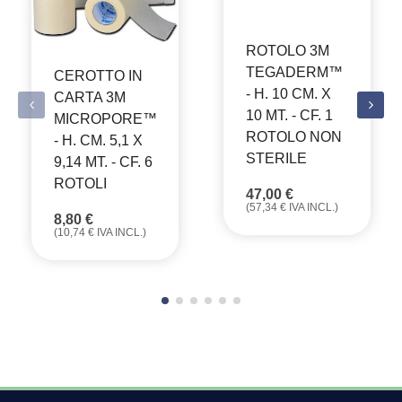
ROTOLO 3M
TEGADERM™
CEROTTO IN
- H. 10 CM. X
CARTA 3M
10 MT. - CF. 1
MICROPORE™
ROTOLO NON
- H. CM. 5,1 X
STERILE
9,14 MT. - CF. 6
ROTOLI
47,00
€
(
57,34
€
IVA INCL.)
8,80
€
(
10,74
€
IVA INCL.)