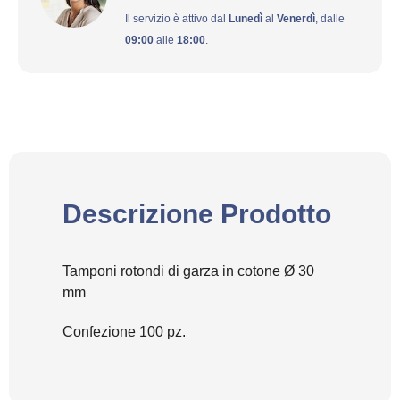
Il servizio è attivo dal
Lunedì
al
Venerdì
, dalle
09:00
alle
18:00
.
Descrizione Prodotto
Tamponi rotondi di garza in cotone Ø 30
mm
Confezione 100 pz.