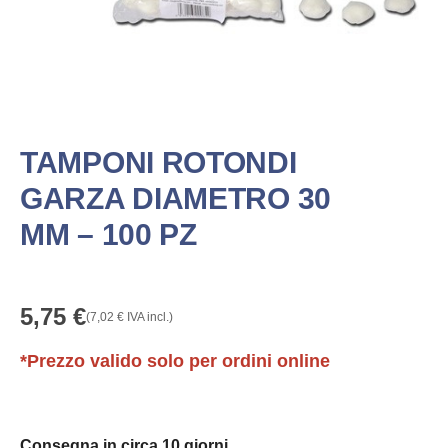
TAMPONI ROTONDI
GARZA DIAMETRO 30
MM – 100 PZ
5,75
€
(
7,02
€
IVA incl.)
*Prezzo valido solo per ordini online
Consegna in circa 10 giorni.