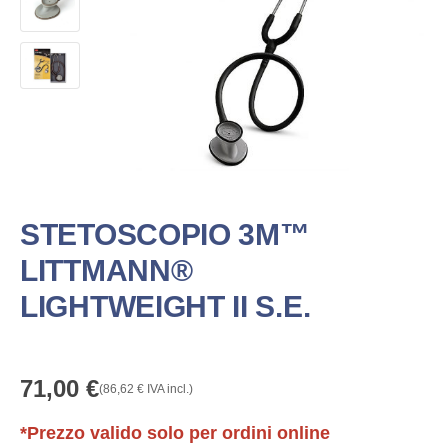
STETOSCOPIO 3M™
LITTMANN®
LIGHTWEIGHT II S.E.
71,00
€
(
86,62
€
IVA incl.)
*Prezzo valido solo per ordini online