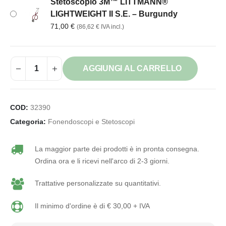
Stetoscopio 3M™ LITTMANN®
LIGHTWEIGHT II S.E. – Burgundy
71,00
€
(
86,62
€
IVA incl.)
AGGIUNGI AL CARRELLO
COD:
32390
Categoria:
Fonendoscopi e Stetoscopi
La maggior parte dei prodotti è in pronta consegna.
Ordina ora e li ricevi nell'arco di 2-3 giorni.
Trattative personalizzate su quantitativi.
Il minimo d'ordine è di € 30,00 + IVA