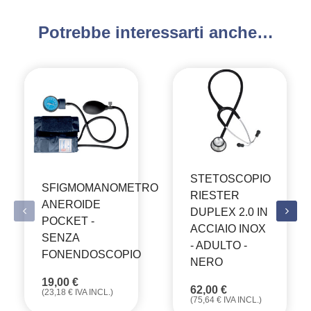
Potrebbe interessarti anche…
STETOSCOPIO
SFIGMOMANOMETRO
RIESTER
ANEROIDE
DUPLEX 2.0 IN
POCKET -
ACCIAIO INOX
SENZA
- ADULTO -
FONENDOSCOPIO
NERO
19,00
€
62,00
€
(
23,18
€
IVA INCL.)
(
75,64
€
IVA INCL.)