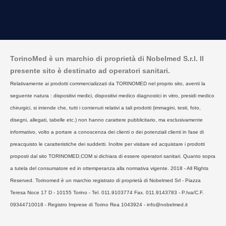
TorinoMed è un marchio di proprietà di Nobelmed S.r.l. Il
presente sito è destinato ad operatori sanitari.
Relativamente ai prodotti commercializzati da TORINOMED nel proprio sito, aventi la
seguente natura : dispositivi medici, dispositivi medico diagnostici in vitro, presidi medico
chirurgici, si intende che, tutti i contenuti relativi a tali prodotti (immagini, testi, foto,
disegni, allegati, tabelle etc.) non hanno carattere pubblicitario, ma esclusivamente
informativo, volto a portare a conoscenza dei clienti o dei potenziali clienti in fase di
preacquisto le caratteristiche dei suddetti. Inoltre per visitare ed acquistare i prodotti
proposti dal sito TORINOMED.COM si dichiara di essere operatori sanitari. Quanto sopra
a tutela del consumatore ed in ottemperanza alla normativa vigente. 2018 - All Rights
Reserved. Torinomed è un marchio registrato di proprietà di Nobelmed Srl - Piazza
Teresa Noce 17 D - 10155 Torino - Tel. 011.9103774 Fax. 011.9143783 - P.Iva/C.F.
09344710018 - Registro Imprese di Torino Rea 1043924 - info@nobelmed.it