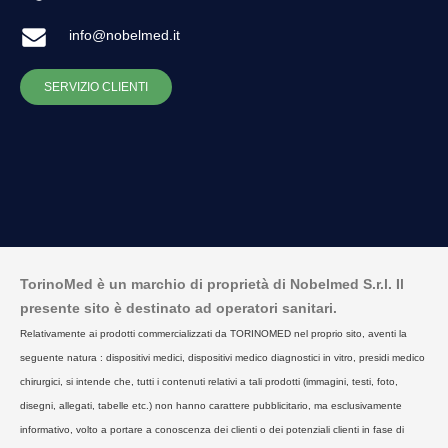
info@nobelmed.it
SERVIZIO CLIENTI
TorinoMed è un marchio di proprietà di Nobelmed S.r.l. Il
presente sito è destinato ad operatori sanitari.
Relativamente ai prodotti commercializzati da TORINOMED nel proprio sito, aventi la
seguente natura : dispositivi medici, dispositivi medico diagnostici in vitro, presidi medico
chirurgici, si intende che, tutti i contenuti relativi a tali prodotti (immagini, testi, foto,
disegni, allegati, tabelle etc.) non hanno carattere pubblicitario, ma esclusivamente
informativo, volto a portare a conoscenza dei clienti o dei potenziali clienti in fase di