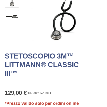
STETOSCOPIO 3M™
LITTMANN® CLASSIC
III™
129,00
€
(
157,38
€
IVA incl.)
*Prezzo valido solo per ordini online