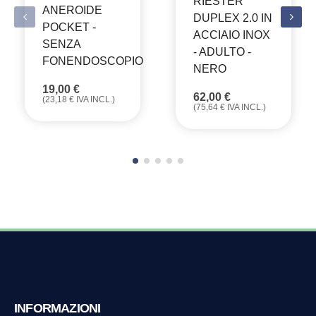
RIESTER
ANEROIDE
DUPLEX 2.0 IN
POCKET -
ACCIAIO INOX
SENZA
- ADULTO -
FONENDOSCOPIO
NERO
19,00
€
62,00
€
(
23,18
€
IVA INCL.)
(
75,64
€
IVA INCL.)
INFORMAZIONI