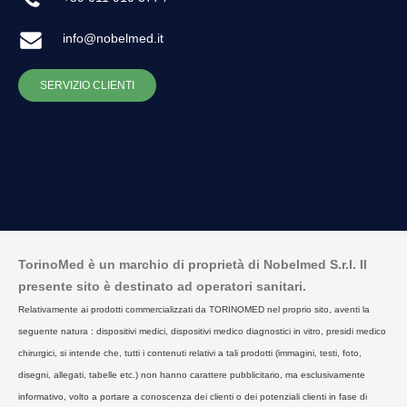
info@nobelmed.it
SERVIZIO CLIENTI
TorinoMed è un marchio di proprietà di Nobelmed S.r.l. Il
presente sito è destinato ad operatori sanitari.
Relativamente ai prodotti commercializzati da TORINOMED nel proprio sito, aventi la
seguente natura : dispositivi medici, dispositivi medico diagnostici in vitro, presidi medico
chirurgici, si intende che, tutti i contenuti relativi a tali prodotti (immagini, testi, foto,
disegni, allegati, tabelle etc.) non hanno carattere pubblicitario, ma esclusivamente
informativo, volto a portare a conoscenza dei clienti o dei potenziali clienti in fase di