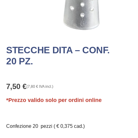
STECCHE DITA – CONF.
20 PZ.
7,50
€
(
7,80
€
IVA incl.)
*Prezzo valido solo per ordini online
Confezione 20 pezzi ( € 0,375 cad.)