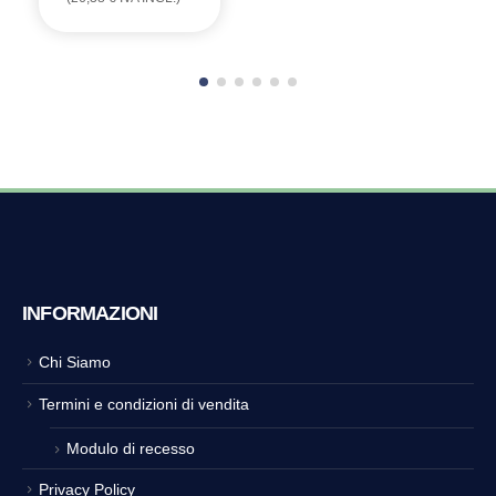
PREZZO
PREZZO
ORIGINALE
ATTUALE
ERA:
È:
23,00 €.
21,62 €.
INFORMAZIONI
Chi Siamo
Termini e condizioni di vendita
Modulo di recesso
Privacy Policy