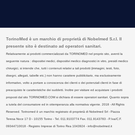
TorinoMed è un marchio di proprietà di Nobelmed S.r.l. Il
presente sito è destinato ad operatori sanitari.
Relativamente ai prodotti commercializzati da TORINOMED nel proprio sito, aventi la
seguente natura : dispositivi medici, dispositivi medico diagnostici in vitro, presidi medico
chirurgici, si intende che, tutti i contenuti relativi a tali prodotti (immagini, testi, foto,
disegni, allegati, tabelle etc.) non hanno carattere pubblicitario, ma esclusivamente
informativo, volto a portare a conoscenza dei clienti o dei potenziali clienti in fase di
preacquisto le caratteristiche dei suddetti. Inoltre per visitare ed acquistare i prodotti
proposti dal sito TORINOMED.COM si dichiara di essere operatori sanitari. Quanto sopra
a tutela del consumatore ed in ottemperanza alla normativa vigente. 2018 - All Rights
Reserved. Torinomed è un marchio registrato di proprietà di Nobelmed Srl - Piazza
Teresa Noce 17 D - 10155 Torino - Tel. 011.9103774 Fax. 011.9143783 - P.Iva/C.F.
09344710018 - Registro Imprese di Torino Rea 1043924 - info@nobelmed.it