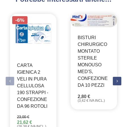
-6%
BISTURI
CHIRURGICO
MONTATO
STERILE
MONOUSO
CARTA
MED'S,
IGIENICA 2
CONFEZIONE
VELI IN PURA
DA 10 PEZZI
CELLULOSA
190 STRAPPI -
2,80
€
CONFEZIONE
(
3,42
€
IVA INCL.)
DA 96 ROTOLI
23,00
€
21,62
€
IL
IL
(
26,38
€
IVA INCL.)