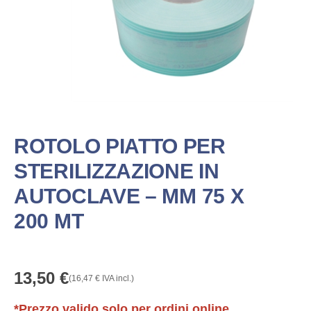
ROTOLO PIATTO PER
STERILIZZAZIONE IN
AUTOCLAVE – MM 75 X
200 MT
13,50
€
(
16,47
€
IVA incl.)
*Prezzo valido solo per ordini online