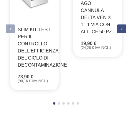
AGO
CANNULA
DELTA VEN ®
1 - 1 VIA CON
SLIM KIT TEST
ALI - CF 50 PZ
PER IL
19,90
€
CONTROLLO
(
24,28
€
IVA INCL.)
DELL'EFFICIENZA
DEL CICLO DI
DECONTAMINAZIONE
73,90
€
(
90,16
€
IVA INCL.)