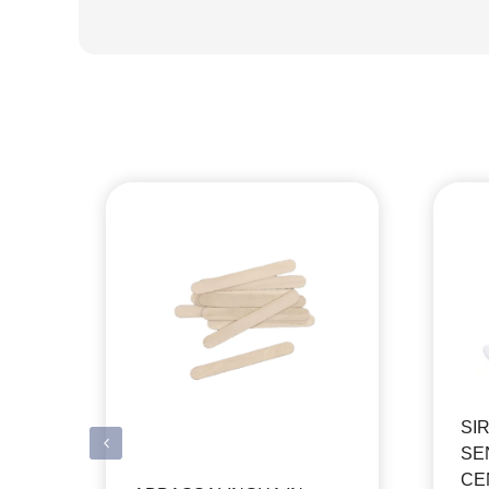
SI
SE
CEN