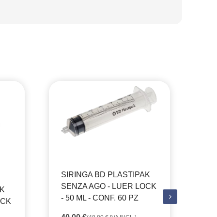
SIRINGA BD PLASTIPAK
SENZA AGO - LUER LOCK
AK
SI
- 50 ML - CONF. 60 PZ
OCK
SE
CA