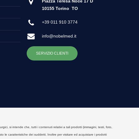
Piazza Teresa Noce 17 D
10155 Torino
TO
+39 011 910 3774
info@nobelmed.it
SERVIZIO CLIENTI
, si intende che, tutti i contenuti relativi a tali prodotti (immagini, testi, foto,
o le caratteristiche dei suddetti. Inoltre per visitare ed acquistare i prodotti