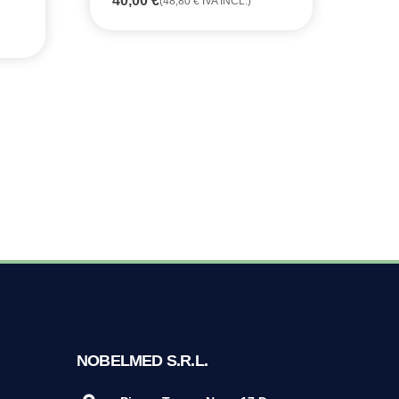
40,00
€
(
48,80
€
IVA INCL.)
CO
38
NOBELMED S.R.L.