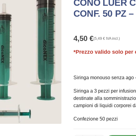
CONO LUER C
CONF. 50 PZ 
4,50
€
(
5,49
€
IVA incl.)
*Prezzo valido solo per 
Siringa monouso senza ago –
Siringa a 3 pezzi per infusi
destinate alla somministrazion
campioni di liquidi corporei d
Confezione 50 pezzi