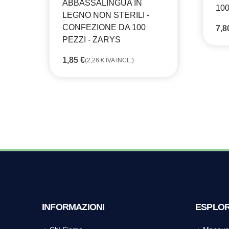
ABBASSALINGUA IN
100
LEGNO NON STERILI -
CONFEZIONE DA 100
7,
PEZZI - ZARYS
1,85
€
(
2,26
€
IVA INCL.)
INFORMAZIONI
ESPLO