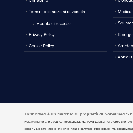
Chi Siamo
Monous
Termini e condizioni di vendita
Medicaz
Strumen
Modulo di recesso
Privacy Policy
Emerge
Cookie Policy
Arreda
Abbigli
TorinoMed è un marchio di proprietà di Nobelmed S.r.l. 
Relativamente ai prodotti commercializzati da TORINOMED nel proprio sito, aventi la 
disegni, allegati, tabelle etc.) non hanno carattere pubblicitario, ma esclusivament