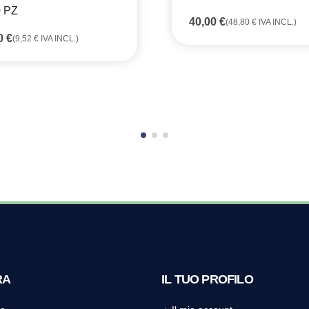
 PZ
40,00
€
(
48,80
€
IVA INCL.)
80
€
(
9,52
€
IVA INCL.)
RA
IL TUO PROFILO