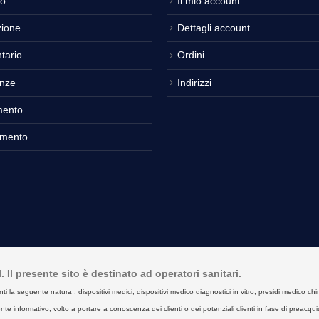
o
Il mio account
ione
Dettagli account
tario
Ordini
nze
Indirizzi
mento
amento
Il presente sito è destinato ad operatori sanitari.
seguente natura : dispositivi medici, dispositivi medico diagnostici in vitro, presidi medico chirurgici
e informativo, volto a portare a conoscenza dei clienti o dei potenziali clienti in fase di preacquist