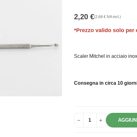
2,20
€
(
2,68
€
IVA incl.)
*Prezzo valido solo per 
Scaler Mitchel in acciaio inox
Consegna in circa 10 giorni
AGGIUN