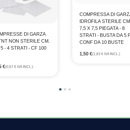
COMPRESSA DI GARZ
IDROFILA STERILE CM
7,5 X 7,5 PIEGATA - 8
MPRESSE DI GARZA
STRATI - BUSTA DA 5 P
 TNT NON STERILE CM.
CONF DA 10 BUSTE
 5 - 4 STRATI - CF 100
1,50
€
(
1,83
€
IVA INCL.)
55
€
(
0,67
€
IVA INCL.)