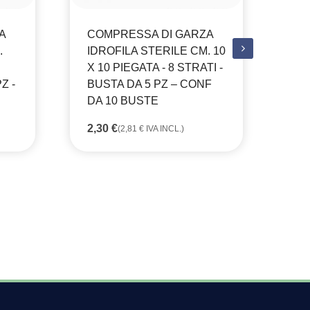
A
COMPRESSA DI GARZA
DI
.
IDROFILA STERILE CM. 10
AM
X 10 PIEGATA - 8 STRATI -
DE
Z -
BUSTA DA 5 PZ – CONF
LI
DA 10 BUSTE
10
2,30
€
(
2,81
€
IVA INCL.)