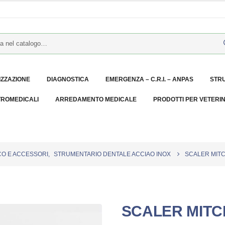
IZZAZIONE
DIAGNOSTICA
EMERGENZA – C.R.I. – ANPAS
STR
TROMEDICALI
ARREDAMENTO MEDICALE
PRODOTTI PER VETERI
O E ACCESSORI
,
STRUMENTARIO DENTALE ACCIAO INOX
SCALER MIT
SCALER MITC