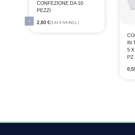
CONFEZIONE DA 10
PEZZI
2,80
€
(
3,42
€
IVA INCL.)
CO
IN
5 X
PZ
0,