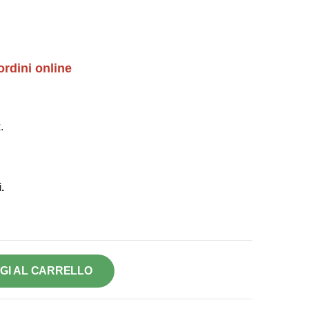
ordini online
.
.
GI AL CARRELLO