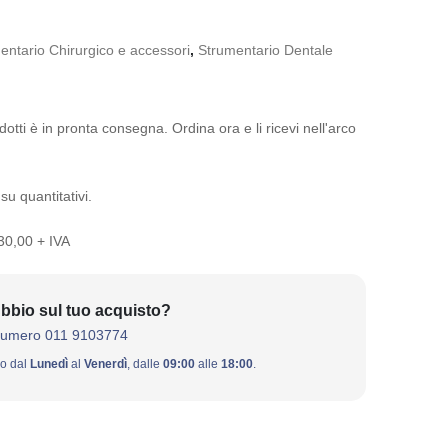
entario Chirurgico e accessori
,
Strumentario Dentale
otti è in pronta consegna. Ordina ora e li ricevi nell'arco
su quantitativi.
 30,00 + IVA
bbio sul tuo acquisto?
numero 011 9103774
ivo dal
Lunedì
al
Venerdì
, dalle
09:00
alle
18:00
.