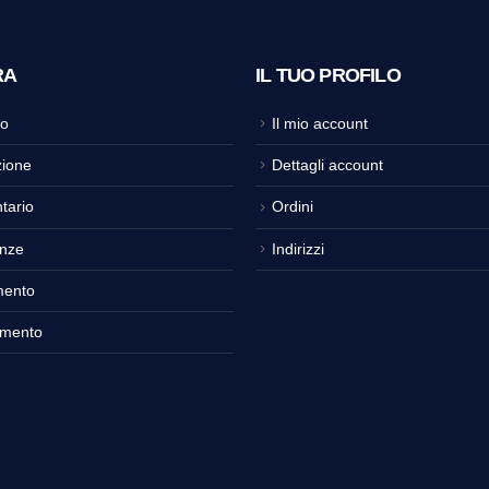
RA
IL TUO PROFILO
o
Il mio account
ione
Dettagli account
tario
Ordini
nze
Indirizzi
mento
amento