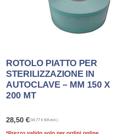
ROTOLO PIATTO PER
STERILIZZAZIONE IN
AUTOCLAVE – MM 150 X
200 MT
28,50
€
(
34,77
€
IVA incl.)
*Prezzo valido solo per ordini online