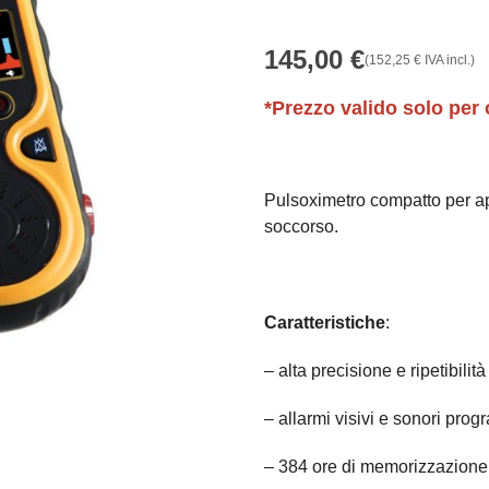
145,00
€
(
152,25
€
IVA incl.)
*Prezzo valido solo per 
Pulsoximetro compatto per ap
soccorso.
Caratteristiche
:
– alta precisione e ripetibilità 
– allarmi visivi e sonori prog
– 384 ore di memorizzazione d