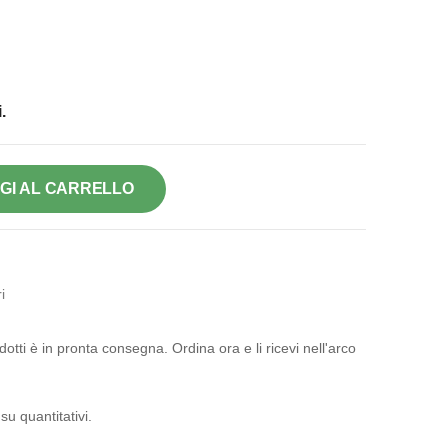
.
GI AL CARRELLO
i
otti è in pronta consegna. Ordina ora e li ricevi nell'arco
su quantitativi.