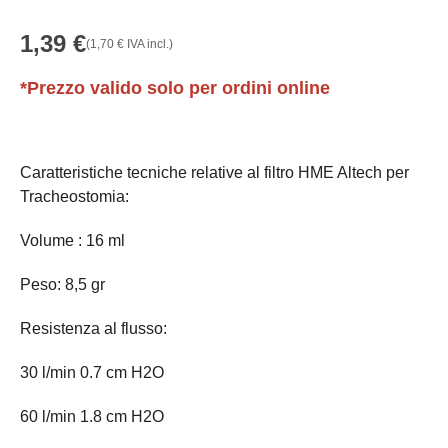
1,39
€
(
1,70
€
IVA incl.)
*Prezzo valido solo per ordini online
Caratteristiche tecniche relative al filtro HME Altech per
Tracheostomia:
Volume : 16 ml
Peso: 8,5 gr
Resistenza al flusso:
30 l/min 0.7 cm H2O
60 l/min 1.8 cm H2O