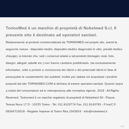
TorinoMed è un marchio di proprietà di Nobelmed S.r.l. Il
presente sito è destinato ad operatori sanitari.
Relativamente ai prodotti commercializzati da TORINOMED nel proprio sito, aventi la
seguente natura : dispositivi medici, dispositivi medico diagnostici in vitro, presidi medico
chirurgici, si intende che, tutti i contenuti relativi a tali prodotti (immagini, testi, foto,
disegni, allegati, tabelle etc.) non hanno carattere pubblicitario, ma esclusivamente
informativo, volto a portare a conoscenza dei clienti o dei potenziali clienti in fase di
preacquisto le caratteristiche dei suddetti. Inoltre per visitare ed acquistare i prodotti
proposti dal sito TORINOMED.COM si dichiara di essere operatori sanitari. Quanto sopra
a tutela del consumatore ed in ottemperanza alla normativa vigente. 2018 - All Rights
Reserved. Torinomed è un marchio registrato di proprietà di Nobelmed Srl - Piazza
Teresa Noce 17 D - 10155 Torino - Tel. 011.9103774 Fax. 011.9143783 - P.Iva/C.F.
09344710018 - Registro Imprese di Torino Rea 1043924 - info@nobelmed.it