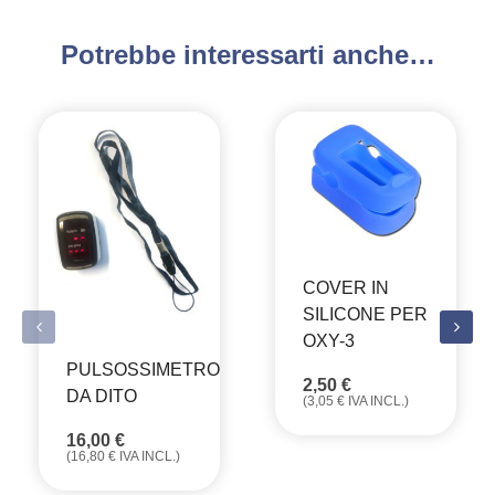
Potrebbe interessarti anche…
COVER IN
SILICONE PER
OXY-3
PULSOSSIMETRO
2,50
€
DA DITO
(
3,05
€
IVA INCL.)
16,00
€
(
16,80
€
IVA INCL.)