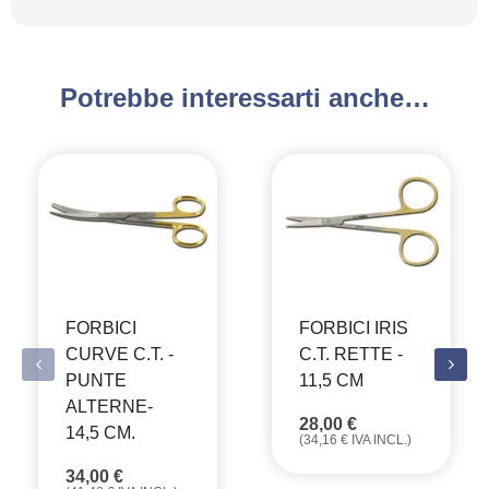
Potrebbe interessarti anche…
FORBICI
FORBICI IRIS
CURVE C.T. -
C.T. RETTE -
PUNTE
11,5 CM
ALTERNE-
28,00
€
14,5 CM.
(
34,16
€
IVA INCL.)
34,00
€