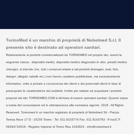
TorinoMed è un marchio di proprietà di Nobelmed S.r.l. Il
presente sito è destinato ad operatori sanitari.
Relativamente ai prodotti commercializzati da TORINOMED nel proprio sito, aventi la
seguente natura : dispositivi medici, dispositivi medico diagnostici in vitro, presidi medico
chirurgici, si intende che, tutti i contenuti relativi a tali prodotti (immagini, testi, foto,
disegni, allegati, tabelle etc.) non hanno carattere pubblicitario, ma esclusivamente
informativo, volto a portare a conoscenza dei clienti o dei potenziali clienti in fase di
preacquisto le caratteristiche dei suddetti. Inoltre per visitare ed acquistare i prodotti
proposti dal sito TORINOMED.COM si dichiara di essere operatori sanitari. Quanto sopra
a tutela del consumatore ed in ottemperanza alla normativa vigente. 2018 - All Rights
Reserved. Torinomed è un marchio registrato di proprietà di Nobelmed Srl - Piazza
Teresa Noce 17 D - 10155 Torino - Tel. 011.9103774 Fax. 011.9143783 - P.Iva/C.F.
09344710018 - Registro Imprese di Torino Rea 1043924 - info@nobelmed.it