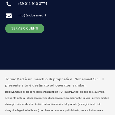
+39 011 910 3774
info@nobelmed.it
SERVIZIO CLIENTI
TorinoMed è un marchio di proprietà di Nobelmed S.r.l. Il
presente sito è destinato ad operatori sanitari.
Relativamente ai prodotti commercializzati da TORINOMED nel proprio sito, aventi la
seguente natura : dispositivi medici, dispositivi medico diagnostici in vitro, presidi medico
chirurgici, si intende che, tutti i contenuti relativi a tali prodotti (immagini, testi, foto,
disegni, allegati, tabelle etc.) non hanno carattere pubblicitario, ma esclusivamente