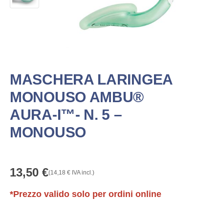
MASCHERA LARINGEA
MONOUSO AMBU®
AURA-I™- N. 5 –
MONOUSO
13,50
€
(
14,18
€
IVA incl.)
*Prezzo valido solo per ordini online