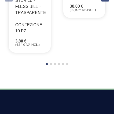
STERILE -
38,00
€
FLESSIBILE -
(
39,90
€
IVA INCL.)
TRASPARENTE
-
CONFEZIONE
10 PZ.
3,80
€
(
4,64
€
IVA INCL.)