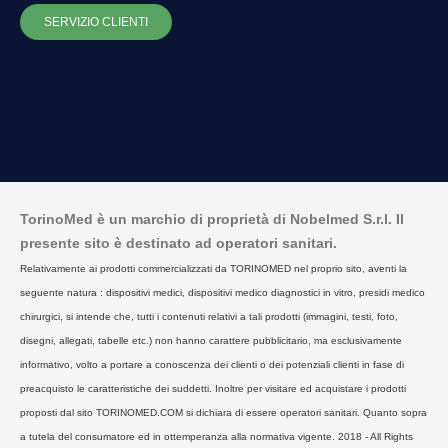
SERVIZIO CLIENTI
TorinoMed è un marchio di proprietà di Nobelmed S.r.l. Il
presente sito è destinato ad operatori sanitari.
Relativamente ai prodotti commercializzati da TORINOMED nel proprio sito, aventi la
seguente natura : dispositivi medici, dispositivi medico diagnostici in vitro, presidi medico
chirurgici, si intende che, tutti i contenuti relativi a tali prodotti (immagini, testi, foto,
disegni, allegati, tabelle etc.) non hanno carattere pubblicitario, ma esclusivamente
informativo, volto a portare a conoscenza dei clienti o dei potenziali clienti in fase di
preacquisto le caratteristiche dei suddetti. Inoltre per visitare ed acquistare i prodotti
proposti dal sito TORINOMED.COM si dichiara di essere operatori sanitari. Quanto sopra
a tutela del consumatore ed in ottemperanza alla normativa vigente. 2018 - All Rights