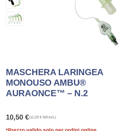
MASCHERA LARINGEA
MONOUSO AMBU®
AURAONCE™ – N.2
10,50
€
(
11,03
€
IVA incl.)
*Prezzo valido solo per ordini online