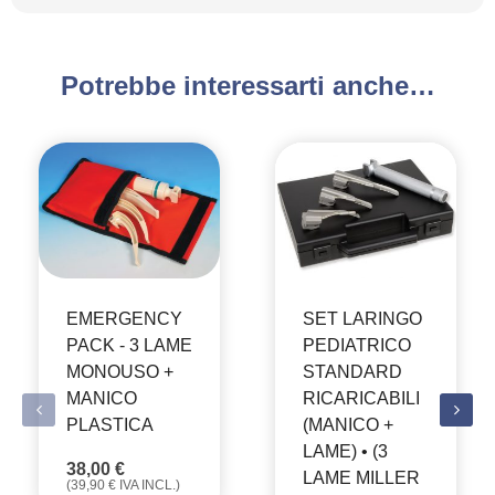
Potrebbe interessarti anche…
EMERGENCY
SET LARINGO
PACK - 3 LAME
PEDIATRICO
MONOUSO +
STANDARD
MANICO
RICARICABILI
PLASTICA
(MANICO +
LAME) • (3
38,00
€
LAME MILLER
(
39,90
€
IVA INCL.)