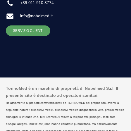
+39 011 910 3774
info@nobelmed.it
SERVIZIO CLIENTI
TorinoMed è un marchio di proprietà di Nobelmed S.r.l. Il
presente sito è destinato ad operatori sanitari.
Relativamente ai prodotti commercializzati da TORINOMED nel proprio sito, aventi la
seguente natura : dispositivi medici, dispositivi medico diagnostici in vitro, presidi medico
chirurgici, si intende che, tutti i contenuti relativi a tali prodotti (immagini, testi, foto,
disegni, allegati, tabelle etc.) non hanno carattere pubblicitario, ma esclusivamente
informativo, volto a portare a conoscenza dei clienti o dei potenziali clienti in fase di