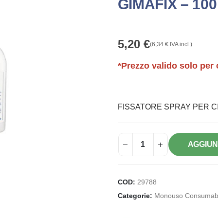
GIMAFIX – 100
5,20
€
(
6,34
€
IVA incl.)
*Prezzo valido solo per 
FISSATORE SPRAY PER CIT
AGGIUN
COD:
29788
Categorie:
Monouso Consumabi