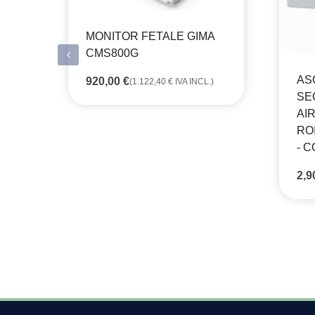
MONITOR FETALE GIMA
CMS800G
AS
920,00
€
(
1.122,40
€
IVA INCL.)
SE
AI
RO
- C
2,