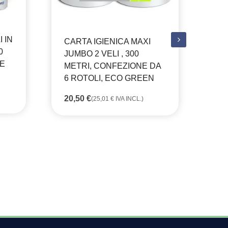
CA
ST
I IN
CARTA IGIENICA MAXI
RI
0
JUMBO 2 VELI , 300
MO
NE
METRI, CONFEZIONE DA
6 ROTOLI, ECO GREEN
15
20,50
€
(
25,01
€
IVA INCL.)