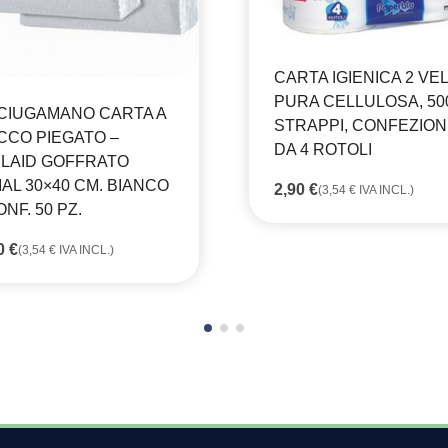
CARTA IGIENICA 2 VEL
PURA CELLULOSA, 50
CIUGAMANO CARTA A
STRAPPI, CONFEZIO
CCO PIEGATO –
DA 4 ROTOLI
RLAID GOFFRATO
IAL 30×40 CM. BIANCO
2,90
€
(
3,54
€
IVA INCL.)
ONF. 50 PZ.
90
€
(
3,54
€
IVA INCL.)