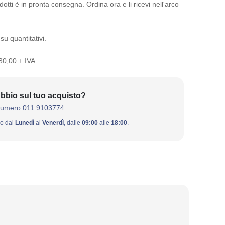
otti è in pronta consegna. Ordina ora e li ricevi nell'arco
su quantitativi.
 30,00 + IVA
bbio sul tuo acquisto?
numero 011 9103774
ivo dal
Lunedì
al
Venerdì
, dalle
09:00
alle
18:00
.