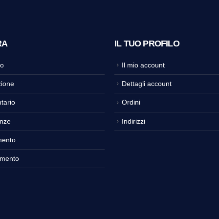
RA
IL TUO PROFILO
o
Il mio account
ione
Dettagli account
tario
Ordini
nze
Indirizzi
mento
amento