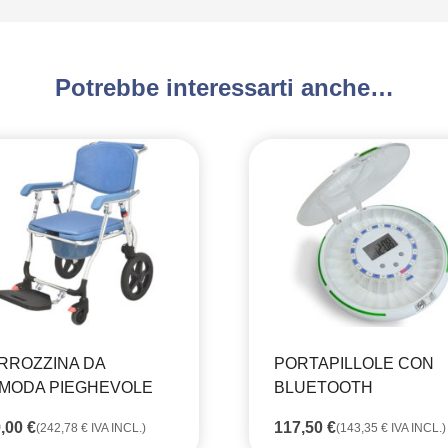
Potrebbe interessarti anche…
RROZZINA DA
PORTAPILLOLE CON
MODA PIEGHEVOLE
BLUETOOTH
9,00
€
117,50
€
(
242,78
€
IVA INCL.)
(
143,35
€
IVA INCL.)