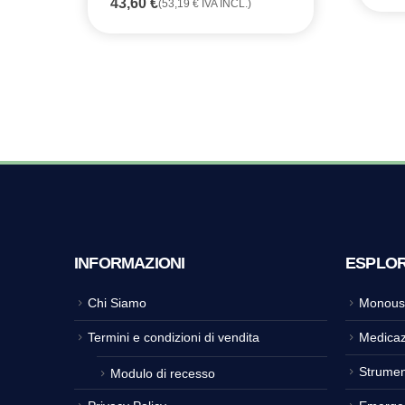
43,60
€
(
53,19
€
IVA INCL.)
INFORMAZIONI
ESPLO
Chi Siamo
Monous
Termini e condizioni di vendita
Medicaz
Strumen
Modulo di recesso