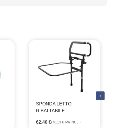
SPONDA LETTO
BA
RIBALTABILE
ID
62,40
€
3.
(
76,13
€
IVA INCL.)