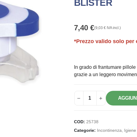
BLISTER
7,40
€
(
9,03
€
IVA incl.)
*Prezzo valido solo per 
In grado di frantumare pillol
grazie a un leggero moviment
AGGIUN
COD:
25738
Categorie:
Incontinenza, Igiene 