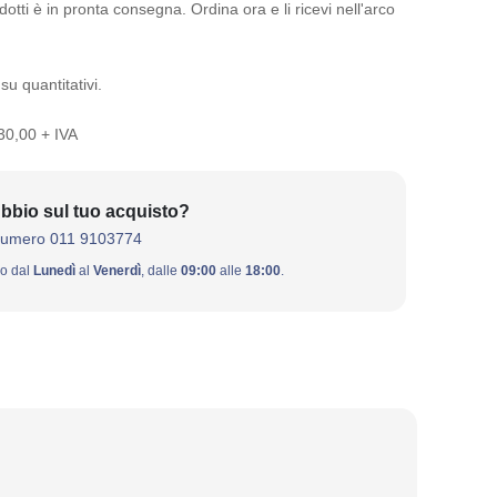
otti è in pronta consegna. Ordina ora e li ricevi nell'arco
su quantitativi.
 30,00 + IVA
bbio sul tuo acquisto?
numero 011 9103774
ivo dal
Lunedì
al
Venerdì
, dalle
09:00
alle
18:00
.