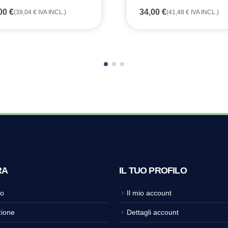
,00
€
34,00
€
(
39,04
€
IVA INCL.)
(
41,48
€
IVA INCL.)
RA
IL TUO PROFILO
o
Il mio account
ione
Dettagli account