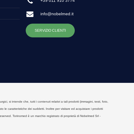
+39 011 910 3774
info@nobelmed.it
SERVIZIO CLIENTI
, si intende che, tutti i contenuti relativi a tali prodotti (immagini, testi, foto,
o le caratteristiche dei suddetti. Inoltre per visitare ed acquistare i prodotti
eserved. Torinomed è un marchio registrato di proprietà di Nobelmed Srl -