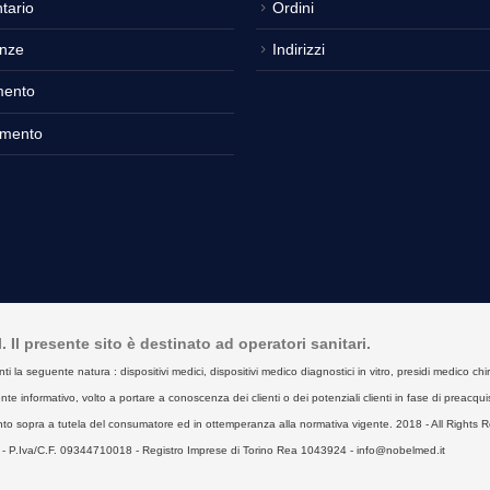
tario
Ordini
nze
Indirizzi
mento
amento
Il presente sito è destinato ad operatori sanitari.
seguente natura : dispositivi medici, dispositivi medico diagnostici in vitro, presidi medico chirurgici
e informativo, volto a portare a conoscenza dei clienti o dei potenziali clienti in fase di preacquist
to sopra a tutela del consumatore ed in ottemperanza alla normativa vigente. 2018 - All Rights R
- P.Iva/C.F. 09344710018 - Registro Imprese di Torino Rea 1043924 - info@nobelmed.it