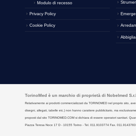
Strumen
Modulo di recesso
Privacy Policy
Emerge
Cookie Policy
Arreda
Abbigli
TorinoMed è un marchio di proprietà di Nobelmed S.r.l. 
Relativamente ai prodotti commercializzati da TORINOMED nel proprio sito, aventi la 
disegni, allegati, tabelle etc.) non hanno carattere pubblicitario, ma esclusivament
proposti dal sito TORINOMED.COM si dichiara di essere operatori sanitari. Quan
Piazza Teresa Noce 17 D - 10155 Torino - Tel. 011.9103774 Fax. 011.9143783 