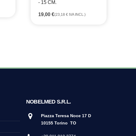
- 15 CM.
- 
19,00
€
22
(
23,18
€
IVA INCL.)
NOBELMED S.R.L.
Piazza Teresa Noce 17 D
10155 Torino
TO