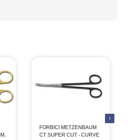
FORBICI METZENBAUM
FO
CM.
CT SUPER CUT - CURVE
CT