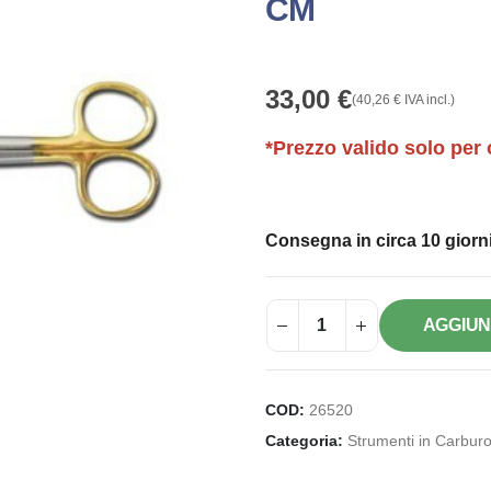
CM
33,00
€
(
40,26
€
IVA incl.)
*Prezzo valido solo per 
Consegna in circa 10 giorni
AGGIUN
COD:
26520
Categoria:
Strumenti in Carburo