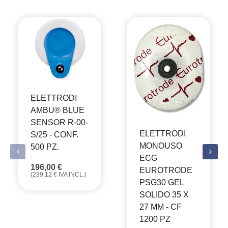
ELETTRODI
AMBU® BLUE
SENSOR R-00-
ELETTRODI
S/25 - CONF.
MONOUSO
500 PZ.
ECG
196,00
€
EUROTRODE
(
239,12
€
IVA INCL.)
PSG30 GEL
SOLIDO 35 X
27 MM - CF
1200 PZ