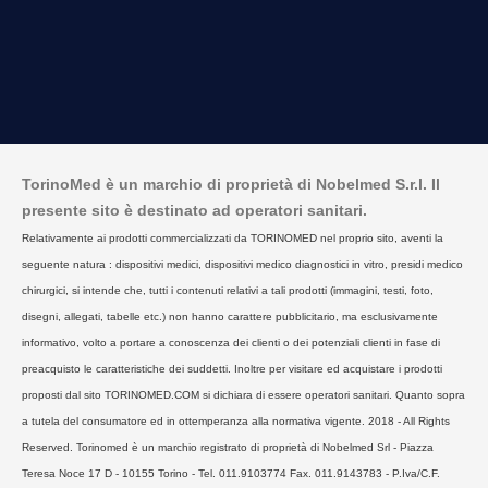
TorinoMed è un marchio di proprietà di Nobelmed S.r.l. Il
presente sito è destinato ad operatori sanitari.
Relativamente ai prodotti commercializzati da TORINOMED nel proprio sito, aventi la
seguente natura : dispositivi medici, dispositivi medico diagnostici in vitro, presidi medico
chirurgici, si intende che, tutti i contenuti relativi a tali prodotti (immagini, testi, foto,
disegni, allegati, tabelle etc.) non hanno carattere pubblicitario, ma esclusivamente
informativo, volto a portare a conoscenza dei clienti o dei potenziali clienti in fase di
preacquisto le caratteristiche dei suddetti. Inoltre per visitare ed acquistare i prodotti
proposti dal sito TORINOMED.COM si dichiara di essere operatori sanitari. Quanto sopra
a tutela del consumatore ed in ottemperanza alla normativa vigente. 2018 - All Rights
Reserved. Torinomed è un marchio registrato di proprietà di Nobelmed Srl - Piazza
Teresa Noce 17 D - 10155 Torino - Tel. 011.9103774 Fax. 011.9143783 - P.Iva/C.F.