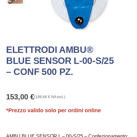
ELETTRODI AMBU®
BLUE SENSOR L-00-S/25
– CONF 500 PZ.
153,00
€
(
186,66
€
IVA incl.)
*Prezzo valido solo per ordini online
AMBU BLUE SENSOR L – 00-S/25 – Confezionamento: