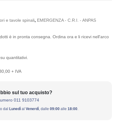
ri e tavole spinali
,
EMERGENZA - C.R.I. - ANPAS
otti è in pronta consegna. Ordina ora e li ricevi nell'arco
su quantitativi.
 30,00 + IVA
bbio sul tuo acquisto?
numero 011 9103774
ivo dal
Lunedì
al
Venerdì
, dalle
09:00
alle
18:00
.