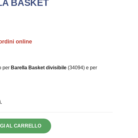
LA BASKET
ordini online
o per
Barella Basket divisibile
(34094) e per
.
GI AL CARRELLO