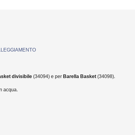
ALLEGGIAMENTO
sket divisibile
(34094) e per
Barella Basket
(34098).
in acqua.