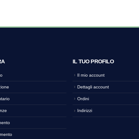
RA
IL TUO PROFILO
o
Il mio account
ione
Dettagli account
tario
Ordini
nze
Indirizzi
mento
amento