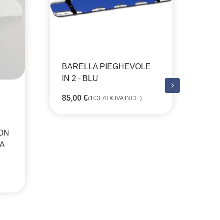
BARELLA PIEGHEVOLE
MA
IN 2 - BLU
AN
DI
85,00
€
(
103,70
€
IVA INCL.)
- 
3,
ON
A