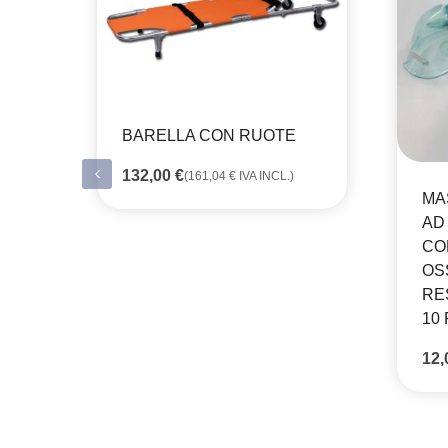
BARELLA CON RUOTE
132,00
€
(
161,04
€
IVA INCL.)
MA
AD
CO
OS
RE
10 
12