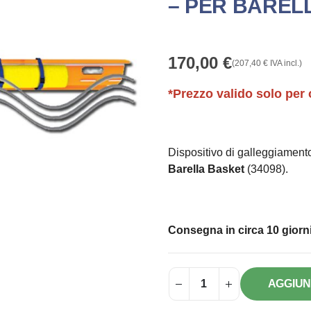
– PER BAREL
170,00
€
(
207,40
€
IVA incl.)
*Prezzo valido solo per 
Dispositivo di galleggiament
Barella Basket
(34098).
Consegna in circa 10 giorni
AGGIUN