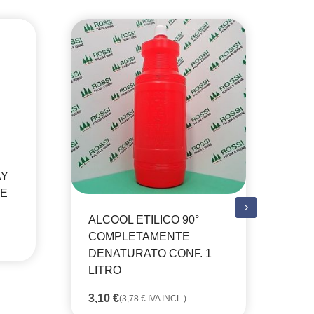
AY
NE
ALCOOL ETILICO 90°
COMPLETAMENTE
DENATURATO CONF. 1
LITRO
3,10
€
(
3,78
€
IVA INCL.)