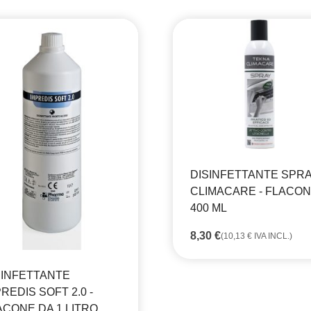
DISINFETTANTE SPR
CLIMACARE - FLACO
400 ML
8,30
€
(
10,13
€
IVA INCL.)
SINFETTANTE
REDIS SOFT 2.0 -
ACONE DA 1 LITRO