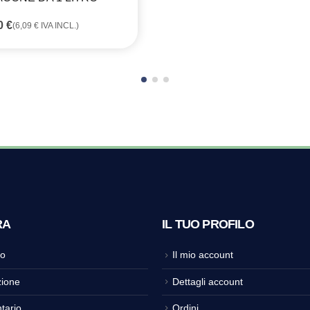
80
€
(
6,09
€
IVA INCL.)
RA
IL TUO PROFILO
o
Il mio account
ione
Dettagli account
tario
Ordini