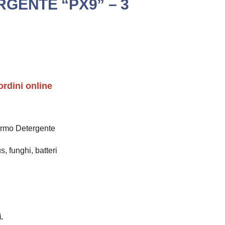
GENTE “PX9” – 3
ordini online
ermo Detergente
, funghi, batteri
.