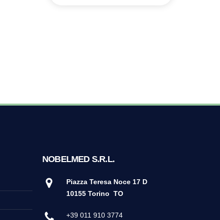
AL
C
DE
LI
15
NOBELMED S.R.L.
Piazza Teresa Noce 17 D
10155 Torino
TO
+39 011 910 3774