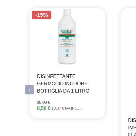
-15%
DISINFETTANTE
GERMOCID INODORE -
BOTTIGLIA DA 1 LITRO
10,00
€
IL
IL
8,50
€
(
10,37
€
IVA INCL.)
PREZZO
PREZZO
ORIGINALE
ATTUALE
DI
ERA:
È:
10,00 €.
8,50 €.
IMP
FL