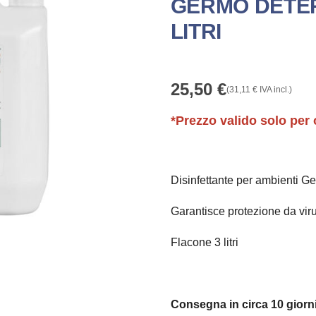
GERMO DETER
LITRI
25,50
€
(
31,11
€
IVA incl.)
*Prezzo valido solo per 
Disinfettante per ambienti G
Garantisce protezione da virus
Flacone 3 litri
Consegna in circa 10 giorni