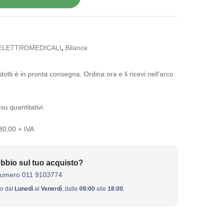
ELETTROMEDICALI
,
Bilance
otti è in pronta consegna. Ordina ora e li ricevi nell'arco
su quantitativi.
 30,00 + IVA
bbio sul tuo acquisto?
numero 011 9103774
ivo dal
Lunedì
al
Venerdì
, dalle
09:00
alle
18:00
.