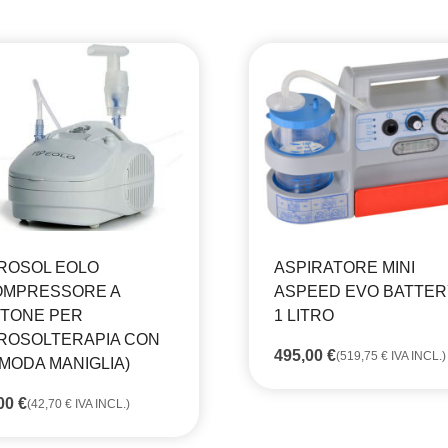
ROSOL EOLO
ASPIRATORE MINI
OMPRESSORE A
ASPEED EVO BATTERY
STONE PER
1 LITRO
ROSOLTERAPIA CON
495,00
€
(
519,75
€
IVA INCL.)
MODA MANIGLIA)
,00
€
(
42,70
€
IVA INCL.)