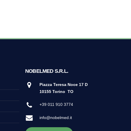
25
NOBELMED S.R.L.
Piazza Teresa Noce 17 D
10155 Torino
TO
+39 011 910 3774
info@nobelmed.it