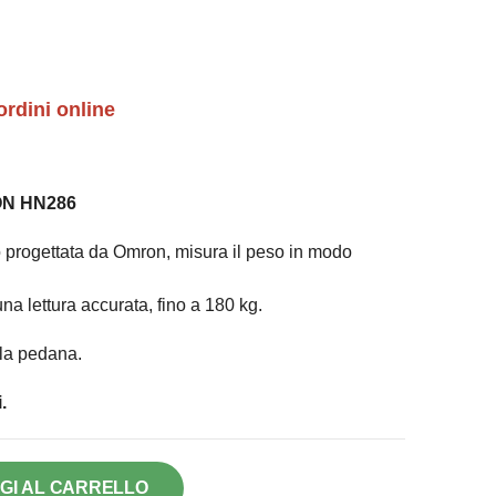
ordini online
ON HN286
o progettata da Omron, misura il peso in modo
una lettura accurata, fino a 180 kg.
la pedana.
.
GI AL CARRELLO