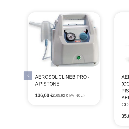
AEROSOL CLINEB PRO -
AE
A PISTONE
(C
PI
136,00
€
(
165,92
€
IVA INCL.)
AE
CO
35