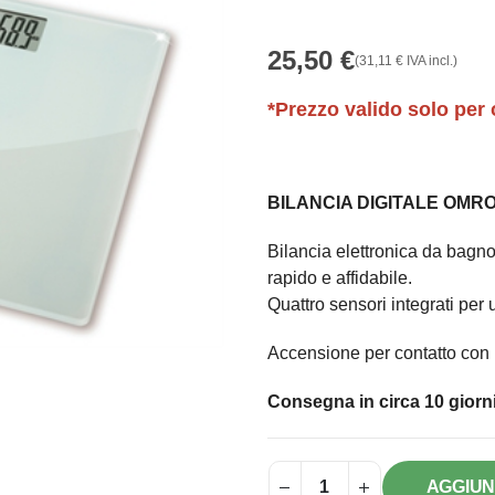
25,50
€
(
31,11
€
IVA incl.)
*Prezzo valido solo per 
BILANCIA DIGITALE OMR
Bilancia elettronica da bagn
rapido e affidabile.
Quattro sensori integrati per 
Accensione per contatto con 
Consegna in circa 10 giorni
AGGIUN