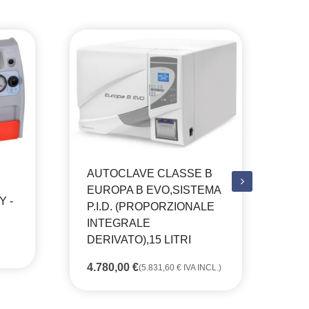
AUTOCLAVE CLASSE B
CA
EUROPA B EVO,SISTEMA
 -
CO
P.I.D. (PROPORZIONALE
PE
INTEGRALE
AU
DERIVATO),15 LITRI
PR
IN
4.780,00
€
(
5.831,60
€
IVA INCL.)
25