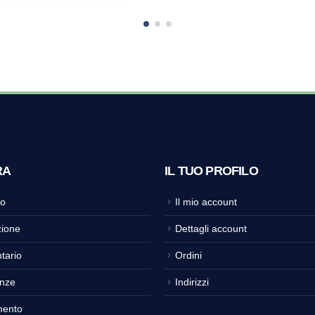
RA
IL TUO PROFILO
o
Il mio account
ione
Dettagli account
tario
Ordini
nze
Indirizzi
mento