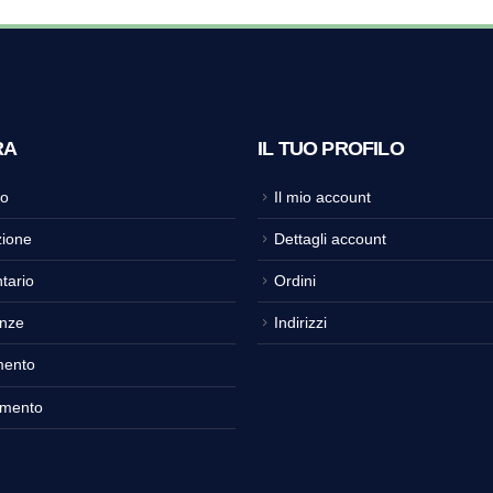
RA
IL TUO PROFILO
o
Il mio account
ione
Dettagli account
tario
Ordini
nze
Indirizzi
mento
amento