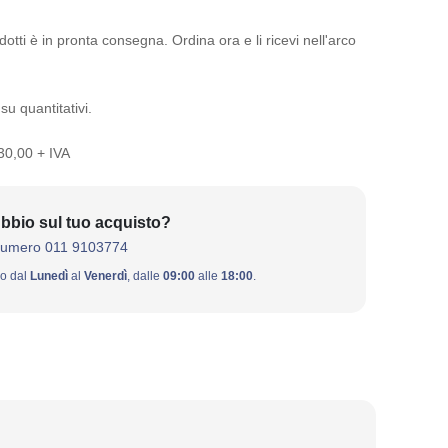
otti è in pronta consegna. Ordina ora e li ricevi nell'arco
su quantitativi.
 30,00 + IVA
bbio sul tuo acquisto?
numero 011 9103774
ivo dal
Lunedì
al
Venerdì
, dalle
09:00
alle
18:00
.