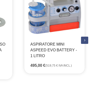
USO
ASPIRATORE MINI
AS
A
ASPEED EVO BATTERY -
AS
1 LITRO
1 
PE
495,00
€
(
519,75
€
IVA INCL.)
58