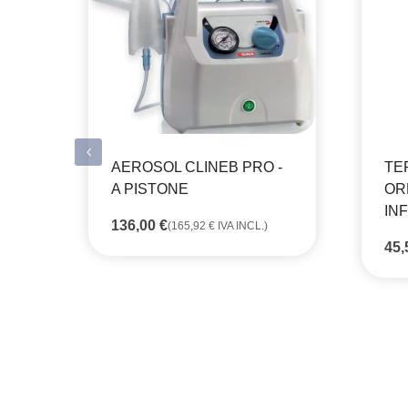
AEROSOL CLINEB PRO -
TE
A PISTONE
OR
IN
136,00
€
(
165,92
€
IVA INCL.)
45