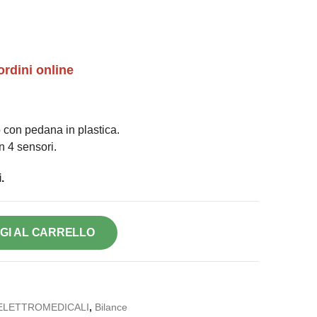
ordini online
 con pedana in plastica.
n 4 sensori.
.
GI AL CARRELLO
ELETTROMEDICALI
,
Bilance