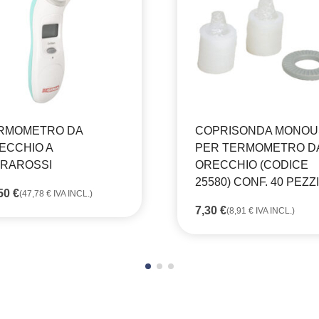
RMOMETRO DA
COPRISONDA MONO
ECCHIO A
PER TERMOMETRO D
FRAROSSI
ORECCHIO (CODICE
25580) CONF. 40 PEZZI
,50
€
(
47,78
€
IVA INCL.)
7,30
€
(
8,91
€
IVA INCL.)