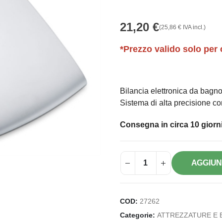
21,20
€
(
25,86
€
IVA incl.)
*Prezzo valido solo per 
Bilancia elettronica da bagno
Sistema di alta precisione co
Consegna in circa 10 giorni
AGGIUN
COD:
27262
Categorie:
ATTREZZATURE E 