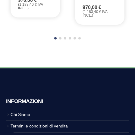
970,00
€
(
1.183,40
€
IVA
970,00
€
INCL.)
(
1.183,40
€
IVA
INCL.)
INFORMAZIONI
Chi Siamo
Termini e condizioni di vendita