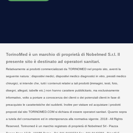
TorinoMed è un marchio di proprietà di Nobelmed S.r.l. Il
presente sito è destinato ad operatori sanitari.
Relativamente ai prodotti commercializzati da TORINOMED nel proprio sito, aventi la
seguente natura : dispositivi medici, dispositivi medico diagnostici in vitro, presidi medico
chirurgici, si intende che, tutti i contenuti relativi a tali prodotti (immagini, testi, foto,
disegni, allegati, tabelle etc.) non hanno carattere pubblicitario, ma esclusivamente
informativo, volto a portare a conoscenza dei clienti o dei potenziali clienti in fase di
preacquisto le caratteristiche dei suddetti. Inoltre per visitare ed acquistare i prodotti
proposti dal sito TORINOMED.COM si dichiara di essere operatori sanitari. Quanto sopra
a tutela del consumatore ed in ottemperanza alla normativa vigente. 2018 - All Rights
Reserved. Torinomed è un marchio registrato di proprietà di Nobelmed Srl - Piazza