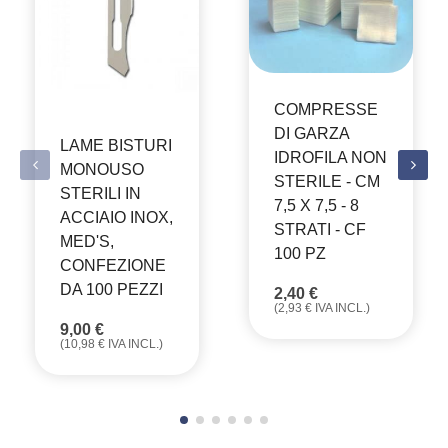
COMPRESSE
DI GARZA
LAME BISTURI
IDROFILA NON
MONOUSO
STERILE - CM
STERILI IN
7,5 X 7,5 - 8
ACCIAIO INOX,
STRATI - CF
MED'S,
100 PZ
CONFEZIONE
DA 100 PEZZI
2,40
€
(
2,93
€
IVA INCL.)
9,00
€
(
10,98
€
IVA INCL.)