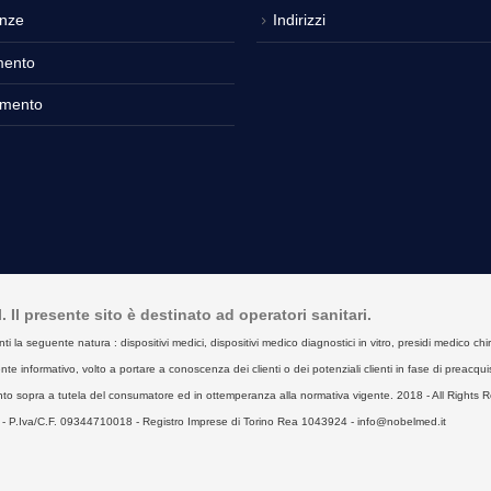
nze
Indirizzi
mento
amento
Il presente sito è destinato ad operatori sanitari.
seguente natura : dispositivi medici, dispositivi medico diagnostici in vitro, presidi medico chirurgici
e informativo, volto a portare a conoscenza dei clienti o dei potenziali clienti in fase di preacquist
to sopra a tutela del consumatore ed in ottemperanza alla normativa vigente. 2018 - All Rights R
- P.Iva/C.F. 09344710018 - Registro Imprese di Torino Rea 1043924 - info@nobelmed.it