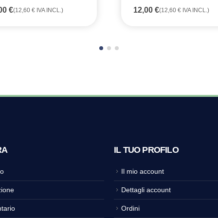
,00
€
12,00
€
(
12,60
€
IVA INCL.)
(
12,60
€
IVA INCL.)
RA
IL TUO PROFILO
o
Il mio account
ione
Dettagli account
tario
Ordini