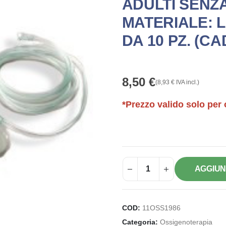
ADULTI SENZ
MATERIALE: L
DA 10 PZ. (CAD
8,50
€
(
8,93
€
IVA incl.)
*Prezzo valido solo per 
AGGIUN
COD:
11OSS1986
Categoria:
Ossigenoterapia