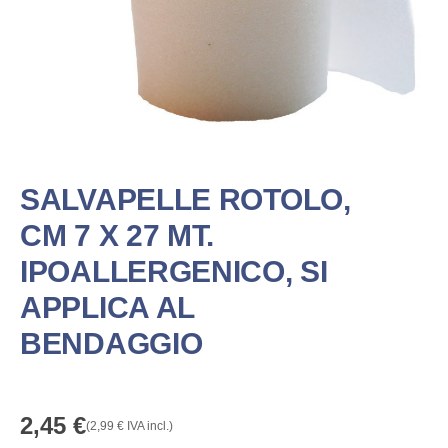
SALVAPELLE ROTOLO,
CM 7 X 27 MT.
IPOALLERGENICO, SI
APPLICA AL
BENDAGGIO
2,45
€
(
2,99
€
IVA incl.)