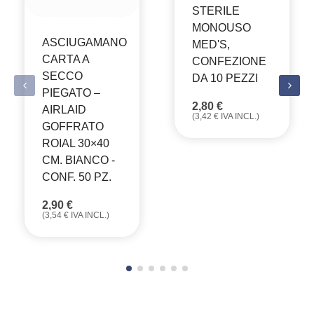
STERILE
MONOUSO
ASCIUGAMANO
MED'S,
CARTA A
CONFEZIONE
SECCO
DA 10 PEZZI
PIEGATO –
2,80
€
AIRLAID
(
3,42
€
IVA INCL.)
GOFFRATO
ROIAL 30×40
CM. BIANCO -
CONF. 50 PZ.
2,90
€
(
3,54
€
IVA INCL.)