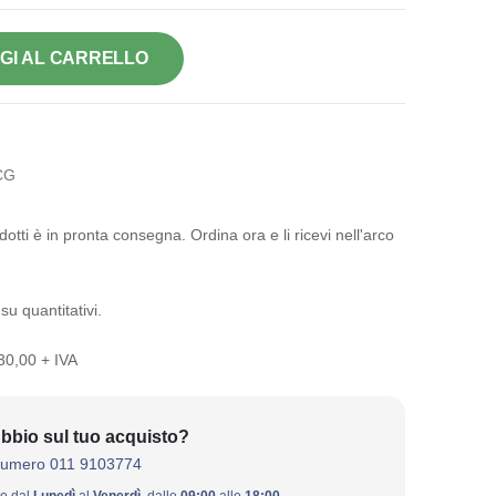
GI AL CARRELLO
CG
otti è in pronta consegna. Ordina ora e li ricevi nell'arco
su quantitativi.
 30,00 + IVA
bbio sul tuo acquisto?
numero 011 9103774
ivo dal
Lunedì
al
Venerdì
, dalle
09:00
alle
18:00
.