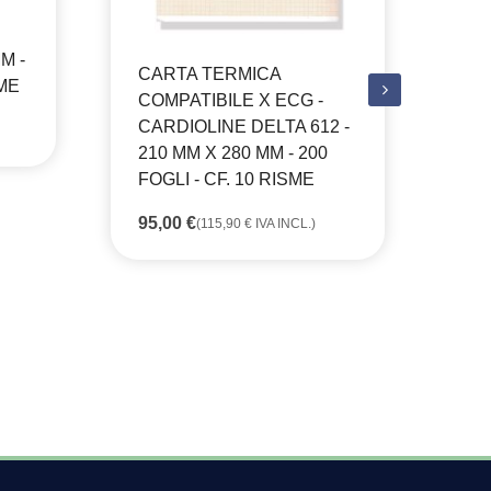
M -
CARTA TERMICA
SME
COMPATIBILE X ECG -
CARDIOLINE DELTA 612 -
CA
210 MM X 280 MM - 200
CO
FOGLI - CF. 10 RISME
ES
- 
95,00
€
(
115,90
€
IVA INCL.)
FO
60