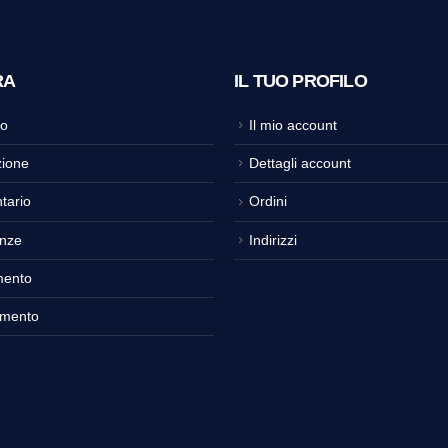
RA
IL TUO PROFILO
o
Il mio account
ione
Dettagli account
tario
Ordini
nze
Indirizzi
mento
amento