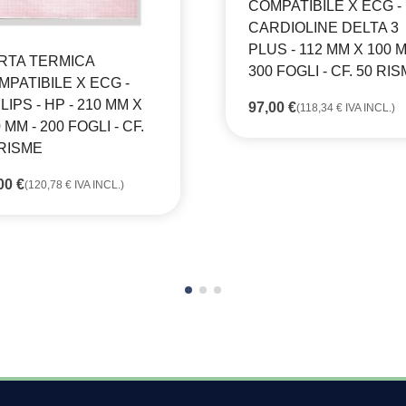
COMPATIBILE X ECG -
CARDIOLINE DELTA 3
PLUS - 112 MM X 100 M
RTA TERMICA
300 FOGLI - CF. 50 RI
MPATIBILE X ECG -
LIPS - HP - 210 MM X
97,00
€
(
118,34
€
IVA INCL.)
 MM - 200 FOGLI - CF.
 RISME
,00
€
(
120,78
€
IVA INCL.)