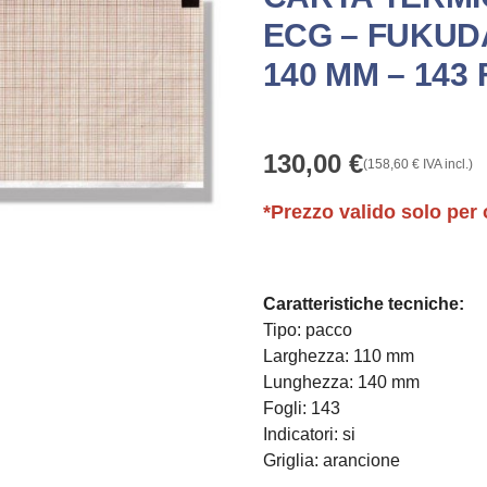
ECG – FUKUDA
140 MM – 143 
130,00
€
(
158,60
€
IVA incl.)
*Prezzo valido solo per 
Caratteristiche tecniche:
Tipo: pacco
Larghezza: 110 mm
Lunghezza: 140 mm
Fogli: 143
Indicatori: si
Griglia: arancione