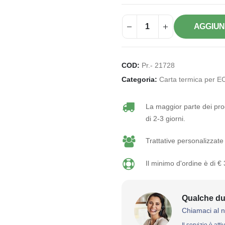
AGGIUN
COD:
Pr.- 21728
Categoria:
Carta termica per E
La maggior parte dei prod
di 2-3 giorni.
Trattative personalizzate 
Il minimo d'ordine è di €
Qualche du
Chiamaci al 
Il servizio è att