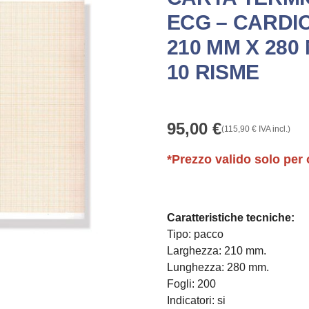
ECG – CARDIO
210 MM X 280 
10 RISME
95,00
€
(
115,90
€
IVA incl.)
*Prezzo valido solo per 
Caratteristiche tecniche:
Tipo: pacco
Larghezza: 210 mm.
Lunghezza: 280 mm.
Fogli: 200
Indicatori: si