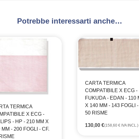
Potrebbe interessarti anche…
CARTA TERMICA
COMPATIBILE X ECG -
FUKUDA - EDAN - 110
X 140 MM - 143 FOGLI -
RTA TERMICA
50 RISME
MPATIBILE X ECG -
LIPS - HP - 210 MM X
130,00
€
(
158,60
€
IVA INCL.)
 MM - 200 FOGLI - CF.
 RISME