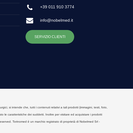
+39 011 910 3774
info@nobelmed.it
SERVIZIO CLIENTI
, si intende che, tutti i contenuti relativi a tali prodotti (immagini, testi, foto,
o le caratteristiche dei suddetti. Inoltre per visitare ed acquistare i prodotti
eserved. Torinomed è un marchio registrato di proprietà di Nobelmed Srl -