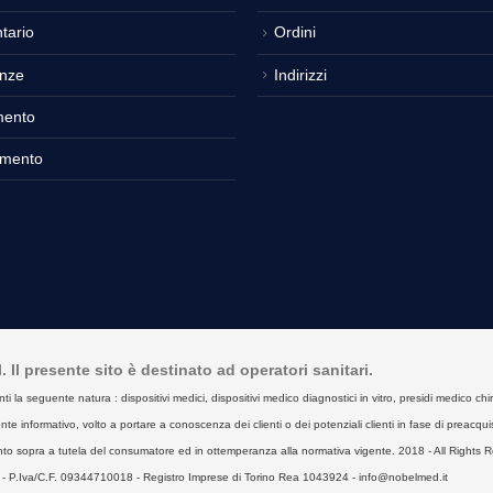
tario
Ordini
nze
Indirizzi
mento
amento
Il presente sito è destinato ad operatori sanitari.
seguente natura : dispositivi medici, dispositivi medico diagnostici in vitro, presidi medico chirurgici
e informativo, volto a portare a conoscenza dei clienti o dei potenziali clienti in fase di preacquist
to sopra a tutela del consumatore ed in ottemperanza alla normativa vigente. 2018 - All Rights R
- P.Iva/C.F. 09344710018 - Registro Imprese di Torino Rea 1043924 - info@nobelmed.it