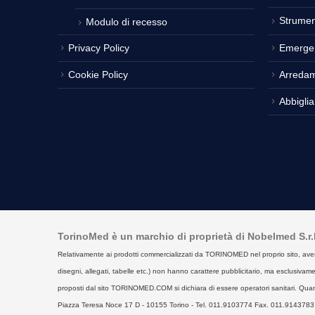
Strumen
Modulo di recesso
Privacy Policy
Emerge
Cookie Policy
Arreda
Abbigli
TorinoMed è un marchio di proprietà di Nobelmed S.r.l. 
Relativamente ai prodotti commercializzati da TORINOMED nel proprio sito, aventi la 
disegni, allegati, tabelle etc.) non hanno carattere pubblicitario, ma esclusivament
proposti dal sito TORINOMED.COM si dichiara di essere operatori sanitari. Quan
Piazza Teresa Noce 17 D - 10155 Torino - Tel. 011.9103774 Fax. 011.9143783 