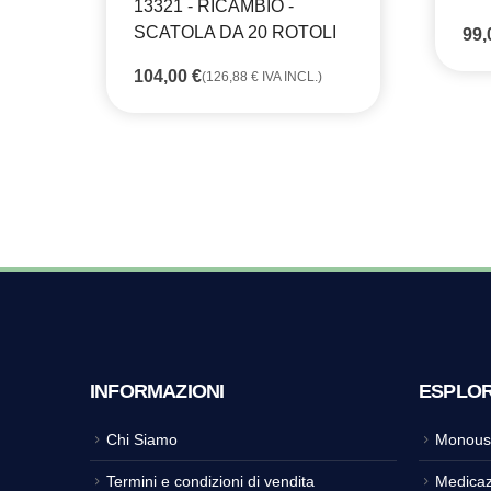
13321 - RICAMBIO -
SCATOLA DA 20 ROTOLI
99
104,00
€
(
126,88
€
IVA INCL.)
INFORMAZIONI
ESPLO
Chi Siamo
Monous
Termini e condizioni di vendita
Medicaz