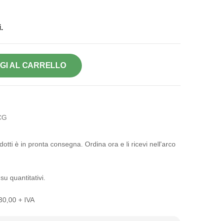
.
GI AL CARRELLO
CG
otti è in pronta consegna. Ordina ora e li ricevi nell'arco
su quantitativi.
 30,00 + IVA