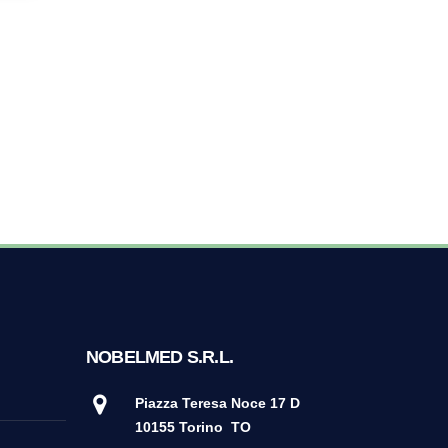
- 
FO
60
NOBELMED S.R.L.
Piazza Teresa Noce 17 D
10155 Torino
TO