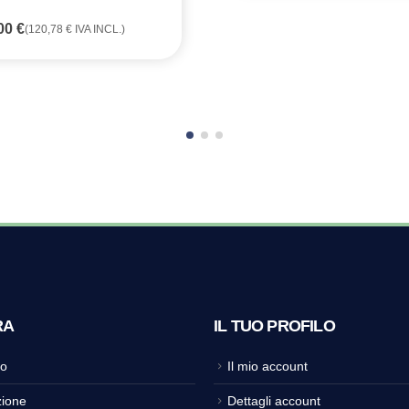
,00
€
(
120,78
€
IVA INCL.)
RA
IL TUO PROFILO
o
Il mio account
ione
Dettagli account