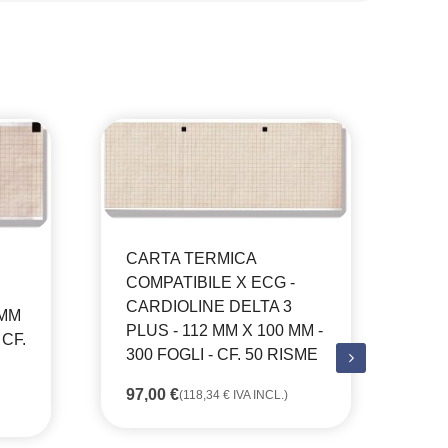
CARTA TERMICA
COMPATIBILE X ECG -
CARDIOLINE DELTA 3
 MM
PLUS - 112 MM X 100 MM -
 CF.
300 FOGLI - CF. 50 RISME
97,00
€
CA
(
118,34
€
IVA INCL.)
CO
ES