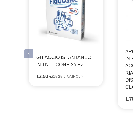
AP
GHIACCIO ISTANTANEO
IN 
IN TNT - CONF. 25 PZ
AC
RI
12,50
€
(
15,25
€
IVA INCL.)
DI
CLA
1,