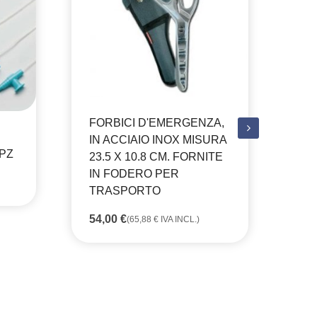
FORBICI D'EMERGENZA,
FO
IN ACCIAIO INOX MISURA
UT
 PZ
23.5 X 10.8 CM. FORNITE
CO
IN FODERO PER
14
TRASPORTO
54,00
€
(
65,88
€
IVA INCL.)