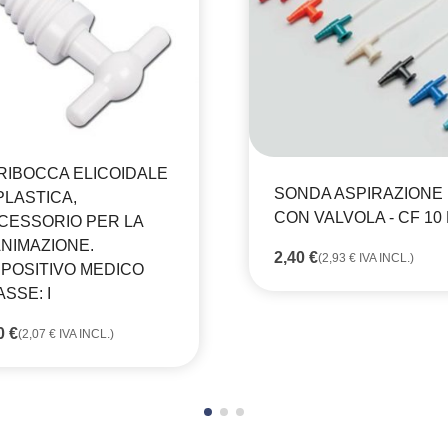
RIBOCCA ELICOIDALE
SONDA ASPIRAZIONE
PLASTICA,
CON VALVOLA - CF 10
CESSORIO PER LA
ANIMAZIONE.
2,40
€
(
2,93
€
IVA INCL.)
SPOSITIVO MEDICO
SSE: I
70
€
(
2,07
€
IVA INCL.)