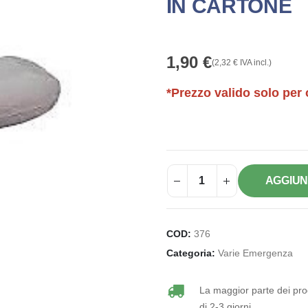
IN CARTONE
1,90
€
(
2,32
€
IVA incl.)
*Prezzo valido solo per 
AGGIUN
COD:
376
Categoria:
Varie Emergenza
La maggior parte dei prod
di 2-3 giorni.