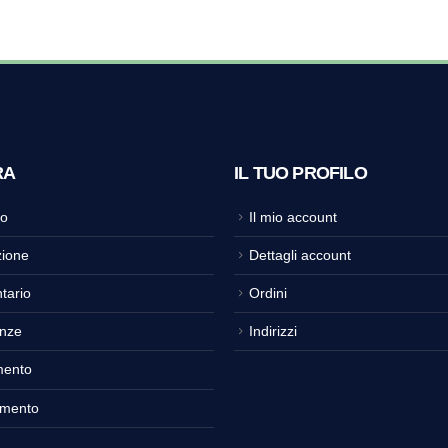
RA
IL TUO PROFILO
o
Il mio account
ione
Dettagli account
tario
Ordini
nze
Indirizzi
mento
amento