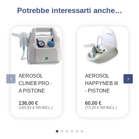
Potrebbe interessarti anche…
AEROSOL
AEROSOL
CLINEB PRO -
HAPPYNEB III
A PISTONE
- PISTONE
136,00
€
60,00
€
(
165,92
€
IVA INCL.)
(
73,20
€
IVA INCL.)