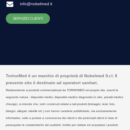
info@nobelmed.it
SERVIZIO CLIENTI
TorinoMed è un marchio di proprietà di Nobelmed S.r.l. Il
presente sito è destinato ad operatori sanitari.
Relativamente ai prodotti commercializzati da TORINOMED nel proprio sito, aventi la
seguente natura : dispositivi medici, dispositivi medico diagnostici in vitro, presidi medico
chirurgici, si intende che, tutti i contenuti relativi a tali prodotti (immagini, testi, foto,
disegni, allegati, tabelle etc.) non hanno carattere pubblicitario, ma esclusivamente
informativo, volto a portare a conoscenza dei clienti o dei potenziali clienti in fase di
preacquisto le caratteristiche dei suddetti. Inoltre per visitare ed acquistare i prodotti