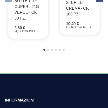
BUTTERFLY
STERILE -
CUPER - 21G -
CREMA - CF.
VERDE - CF.
100 PZ.
50 PZ.
10,40
€
(
12,69
€
IVA INCL.)
3,60
€
(
4,39
€
IVA INCL.)
INFORMAZIONI