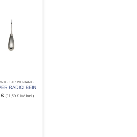
ONTO
,
STRUMENTARIO CHIRURGICO E ACCESSORI
,
STRUMENTARIO DENTALE ACCIAO INO
PER RADICI BEIN
0
€
(
11,59
€
IVA incl.)