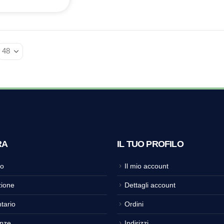
RA
IL TUO PROFILO
o
Il mio account
ione
Dettagli account
tario
Ordini
nze
Indirizzi