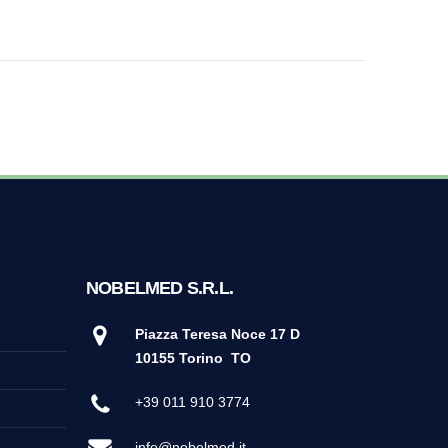
NOBELMED S.R.L.
Piazza Teresa Noce 17 D
10155 Torino
TO
+39 011 910 3774
info@nobelmed.it