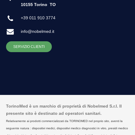
10155 Torino
TO
+39 011 910 3774
info@nobelmed.it
SERVIZIO CLIENTI
TorinoMed è un marchio di proprietà di Nobelmed S.r.l. Il
presente sito è destinato ad operatori sanitari.
Relativamente ai prodotti commercializzati da TORINOMED nel proprio sito, aventi la
seguente natura : dispositivi medici, dispositivi medico diagnostici in vitro, presidi medico