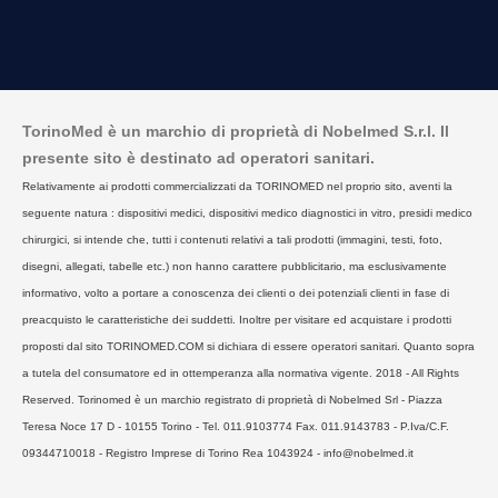
TorinoMed è un marchio di proprietà di Nobelmed S.r.l. Il
presente sito è destinato ad operatori sanitari.
Relativamente ai prodotti commercializzati da TORINOMED nel proprio sito, aventi la
seguente natura : dispositivi medici, dispositivi medico diagnostici in vitro, presidi medico
chirurgici, si intende che, tutti i contenuti relativi a tali prodotti (immagini, testi, foto,
disegni, allegati, tabelle etc.) non hanno carattere pubblicitario, ma esclusivamente
informativo, volto a portare a conoscenza dei clienti o dei potenziali clienti in fase di
preacquisto le caratteristiche dei suddetti. Inoltre per visitare ed acquistare i prodotti
proposti dal sito TORINOMED.COM si dichiara di essere operatori sanitari. Quanto sopra
a tutela del consumatore ed in ottemperanza alla normativa vigente. 2018 - All Rights
Reserved. Torinomed è un marchio registrato di proprietà di Nobelmed Srl - Piazza
Teresa Noce 17 D - 10155 Torino - Tel. 011.9103774 Fax. 011.9143783 - P.Iva/C.F.
09344710018 - Registro Imprese di Torino Rea 1043924 - info@nobelmed.it