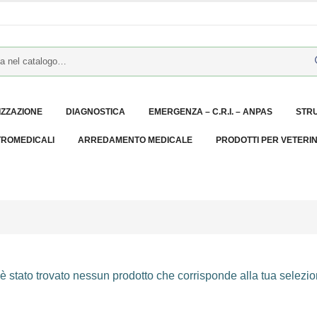
IZZAZIONE
DIAGNOSTICA
EMERGENZA – C.R.I. – ANPAS
STR
TROMEDICALI
ARREDAMENTO MEDICALE
PRODOTTI PER VETERI
 stato trovato nessun prodotto che corrisponde alla tua selezio