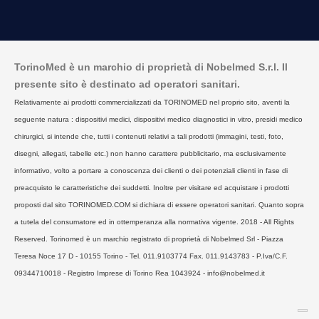
TorinoMed è un marchio di proprietà di Nobelmed S.r.l. Il
presente sito è destinato ad operatori sanitari.
Relativamente ai prodotti commercializzati da TORINOMED nel proprio sito, aventi la
seguente natura : dispositivi medici, dispositivi medico diagnostici in vitro, presidi medico
chirurgici, si intende che, tutti i contenuti relativi a tali prodotti (immagini, testi, foto,
disegni, allegati, tabelle etc.) non hanno carattere pubblicitario, ma esclusivamente
informativo, volto a portare a conoscenza dei clienti o dei potenziali clienti in fase di
preacquisto le caratteristiche dei suddetti. Inoltre per visitare ed acquistare i prodotti
proposti dal sito TORINOMED.COM si dichiara di essere operatori sanitari. Quanto sopra
a tutela del consumatore ed in ottemperanza alla normativa vigente. 2018 - All Rights
Reserved. Torinomed è un marchio registrato di proprietà di Nobelmed Srl - Piazza
Teresa Noce 17 D - 10155 Torino - Tel. 011.9103774 Fax. 011.9143783 - P.Iva/C.F.
09344710018 - Registro Imprese di Torino Rea 1043924 - info@nobelmed.it