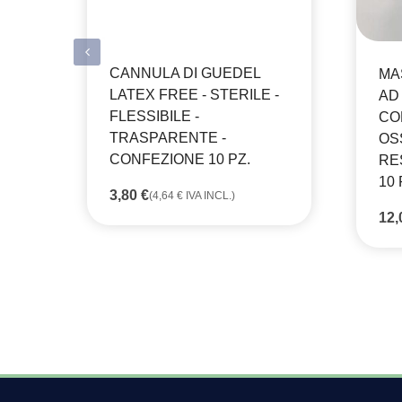
CANNULA DI GUEDEL
MA
LATEX FREE - STERILE -
AD
FLESSIBILE -
CO
TRASPARENTE -
OS
CONFEZIONE 10 PZ.
RE
10 
3,80
€
(
4,64
€
IVA INCL.)
12