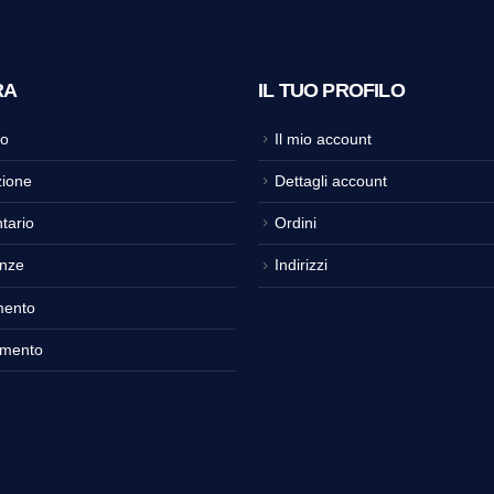
RA
IL TUO PROFILO
o
Il mio account
ione
Dettagli account
tario
Ordini
nze
Indirizzi
mento
amento