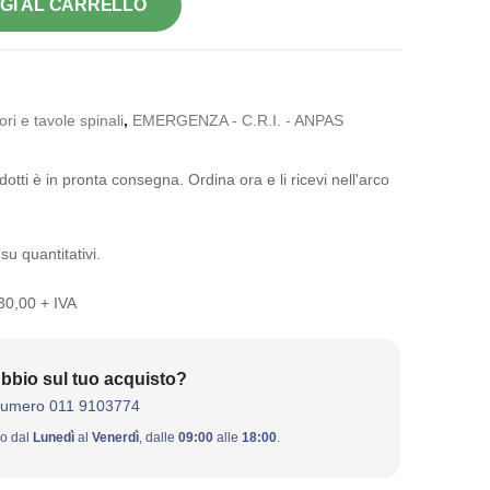
GI AL CARRELLO
ri e tavole spinali
,
EMERGENZA - C.R.I. - ANPAS
otti è in pronta consegna. Ordina ora e li ricevi nell'arco
su quantitativi.
 30,00 + IVA
bbio sul tuo acquisto?
numero 011 9103774
ivo dal
Lunedì
al
Venerdì
, dalle
09:00
alle
18:00
.