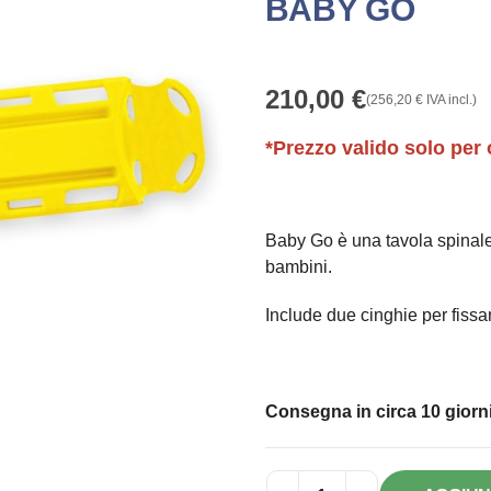
BABY GO
210,00
€
(
256,20
€
IVA incl.)
*Prezzo valido solo per 
Baby Go è una tavola spinale
bambini.
Include due cinghie per fissa
Consegna in circa 10 giorni