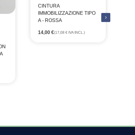
CINTURA
CO
IMMOBILIZZAZIONE TIPO
ES
A - ROSSA
ST
PE
14,00
€
(
17,08
€
IVA INCL.)
24
ON
A