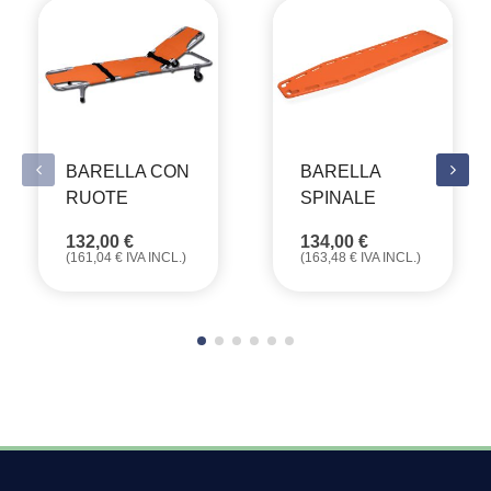
BARELLA CON
BARELLA
RUOTE
SPINALE
132,00
€
134,00
€
(
161,04
€
IVA INCL.)
(
163,48
€
IVA INCL.)