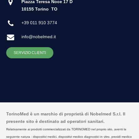
Piazza Teresa Noce 17 D
10155 Torino
TO
+39 011 910 3774
info@nobelmed.it
SERVIZIO CLIENTI
TorinoMed è un marchio di proprietà di Nobelmed S.r.l. Il
presente sito è destinato ad operatori sanitari.
Relativamente ai prodotti commercializzati da TORINOMED nel proprio sito, aventi la
seguente natura : dispositivi medici, dispositivi medico diagnostici in vitro, presidi medico