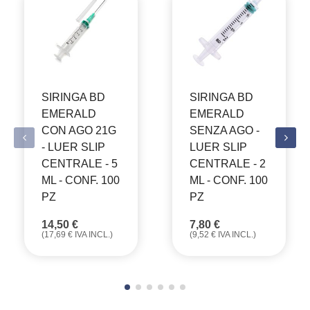
SIRINGA BD
SIRINGA BD
EMERALD
EMERALD
CON AGO 21G
SENZA AGO -
- LUER SLIP
LUER SLIP
CENTRALE - 5
CENTRALE - 2
ML - CONF. 100
ML - CONF. 100
PZ
PZ
14,50
€
7,80
€
(
17,69
€
IVA INCL.)
(
9,52
€
IVA INCL.)