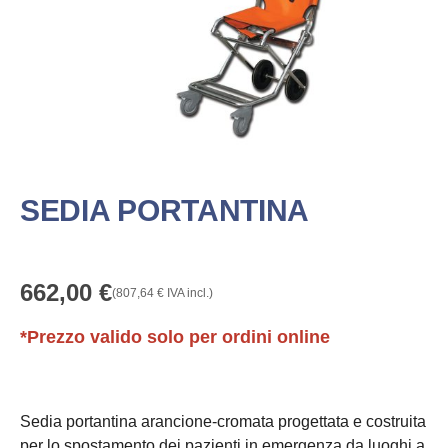
SEDIA PORTANTINA
662,00
€
(
807,64
€
IVA incl.)
*Prezzo valido solo per ordini online
Sedia portantina arancione-cromata progettata e costruita
per lo spostamento dei pazienti in emergenza da luoghi a