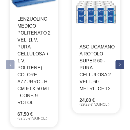
LENZUOLINO
MEDICO
POLITENATO 2
VELI (1 V.
ASCIUGAMANO
PURA
A ROTOLO
CELLULOSA +
SUPER 60 -
1 V.
PURA
POLITENE)
CELLULOSA 2
COLORE
VELI - 60
AZZURRO - H.
METRI - CF 12
CM.60 X 50 MT.
- CONF. 9
24,00
€
ROTOLI
(
29,28
€
IVA INCL.)
67,50
€
(
82,35
€
IVA INCL.)