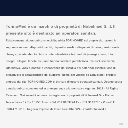
TorinoMed è un marchio di proprietà di Nobelmed S.r.l. Il
presente sito è destinato ad operatori sanitari.
Relativamente ai prodotti commercializzati da TORINOMED nel proprio sito, aventi la
seguente natura : dispositivi medici, dispositivi medico diagnostici in vitro, presidi medico
chirurgici, si intende che, tutti i contenuti relativi a tali prodotti (immagini, testi, foto,
disegni, allegati, tabelle etc.) non hanno carattere pubblicitario, ma esclusivamente
informativo, volto a portare a conoscenza dei clienti o dei potenziali clienti in fase di
preacquisto le caratteristiche dei suddetti. Inoltre per visitare ed acquistare i prodotti
proposti dal sito TORINOMED.COM si dichiara di essere operatori sanitari. Quanto sopra
a tutela del consumatore ed in ottemperanza alla normativa vigente. 2018 - All Rights
Reserved. Torinomed è un marchio registrato di proprietà di Nobelmed Srl - Piazza
Teresa Noce 17 D - 10155 Torino - Tel. 011.9103774 Fax. 011.9143783 - P.Iva/C.F.
09344710018 - Registro Imprese di Torino Rea 1043924 - info@nobelmed.it