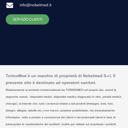
info@nobelmed.it
SERVIZIO CLIENTI
TorinoMed è un marchio di proprietà di Nobelmed S.r.l. Il
presente sito è destinato ad operatori sanitari.
Relativamente ai prodotti commercializzati da TORINOMED nel proprio sito, aventi la
seguente natura : dispositivi medici, dispositivi medico diagnostici in vitro, presidi medico
chirurgici, si intende che, tutti i contenuti relativi a tali prodotti (immagini, testi, foto,
disegni, allegati, tabelle etc.) non hanno carattere pubblicitario, ma esclusivamente
informativo, volto a portare a conoscenza dei clienti o dei potenziali clienti in fase di
preacquisto le caratteristiche dei suddetti. Inoltre per visitare ed acquistare i prodotti